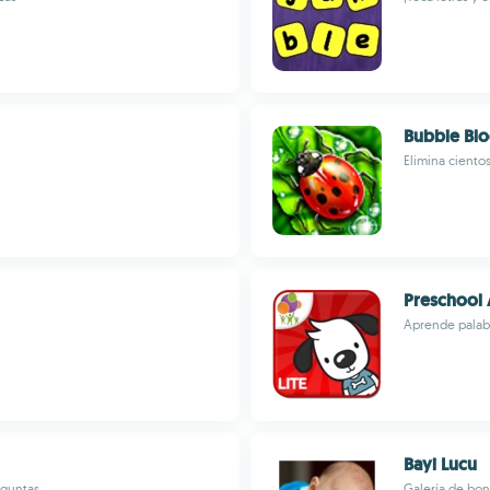
Bubble Blo
Elimina ciento
Preschool A
Aprende palabr
Bayi Lucu
eguntas
Galería de bon