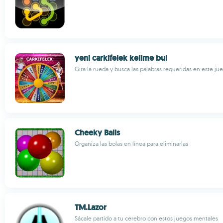
yeni carkifelek kelime bul
Gira la rueda y busca las palabras requeridas en este ju
Cheeky Balls
Organiza las bolas en línea para eliminarlas
TM.Lazor
Sácale partido a tu cerebro con estos juegos mentales