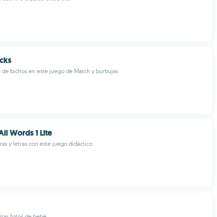
cks
s de bichos en este juego de Match y burbujas
ll Words 1 Lite
as y letras con este juego didáctico
itas fotos de bebé