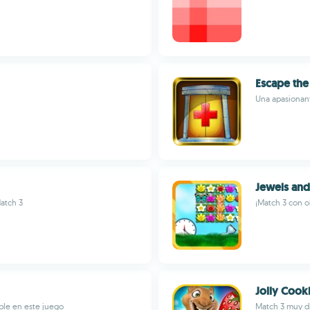
Escape the
Una apasionant
Jewels and
atch 3
¡Match 3 con ol
Jolly Cook
ble en este juego
Match 3 muy di