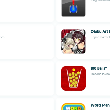
Juego de estrat
Otaku Art 
abes
Déjate maravil
100 Balls*
¡Recoge las bo
Word Man