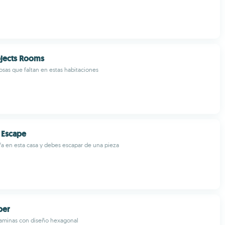
jects Rooms
osas que faltan en estas habitaciones
 Escape
/a en esta casa y debes escapar de una pieza
per
aminas con diseño hexagonal