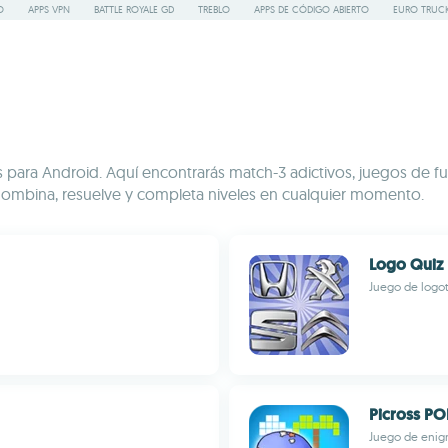
O
APPS VPN
BATTLE ROYALE GD
TREBLO
APPS DE CÓDIGO ABIERTO
EURO TRUCK
os para Android. Aquí encontrarás match-3 adictivos, juegos de
. Combina, resuelve y completa niveles en cualquier momento.
Logo Quiz
Juego de logot
Picross PO
Juego de enig