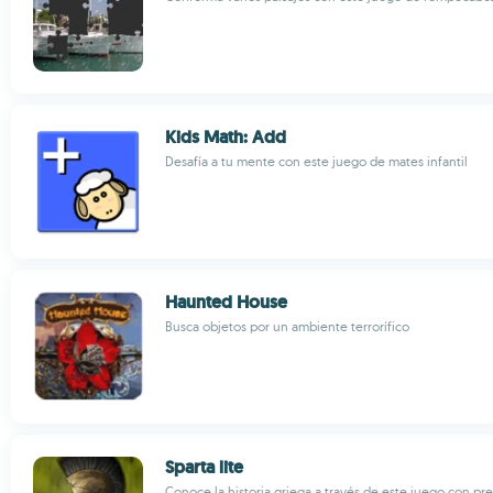
Kids Math: Add
Desafía a tu mente con este juego de mates infantil
Haunted House
Busca objetos por un ambiente terrorífico
Sparta lite
Conoce la historia griega a través de este juego con pr