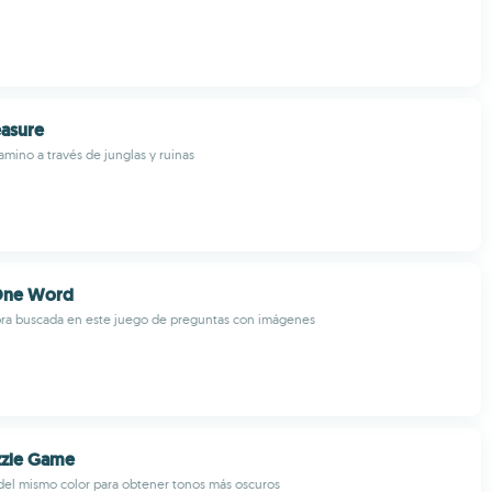
easure
amino a través de junglas y ruinas
 One Word
bra buscada en este juego de preguntas con imágenes
zzle Game
del mismo color para obtener tonos más oscuros