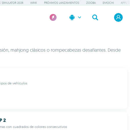
 SIMULATOR 2026
WINK
PRÓXIMOS LANZAMIENTOS
ZOOBA
EMOCHI
APPS D
 fusión, mahjong clásicos o rompecabezas desafiantes. Desde
ipos de vehículos
P 2
mas con cuadrados de colores consecutivos