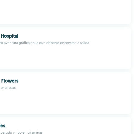
 Hospital
e aventura gráfica en la que deberás encontrar la salida
 Flowers
or a rosas!
ies
vertido y rico en vitaminas