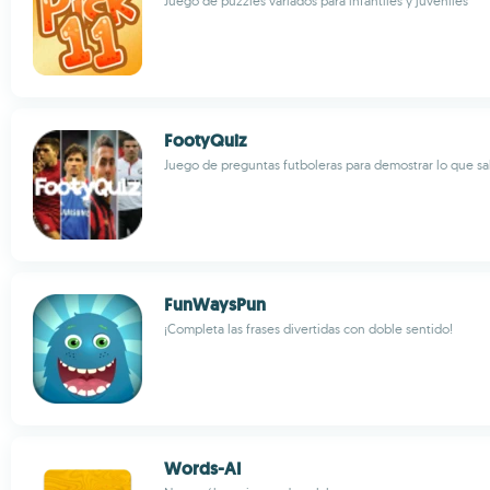
Juego de puzzles variados para infantiles y juveniles
FootyQuiz
Juego de preguntas futboleras para demostrar lo que s
FunWaysPun
¡Completa las frases divertidas con doble sentido!
Words-AI