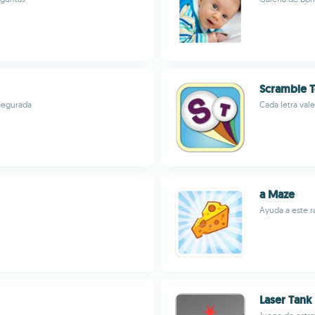
Scramble 
asegurada
Cada letra val
a Maze
Ayuda a este r
Laser Tank