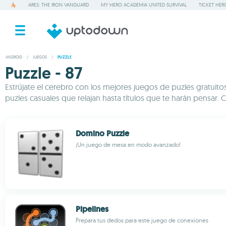
ARES: THE IRON VANGUARD
MY HERO ACADEMIA UNITED SURVIVAL
TICKET HER
ANDROID
/
JUEGOS
/
PUZZLE
Puzzle - 87
Estrújate el cerebro con los mejores juegos de puzles gratuit
puzles casuales que relajan hasta títulos que te harán pensar
Domino Puzzle
¡Un juego de mesa en modo avanzado!
Pipelines
Prepara tus dedos para este juego de conexiones