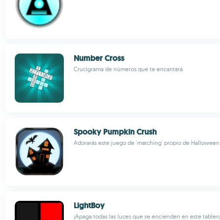
Number Cross
Crucigrama de números que te encantará
Spooky Pumpkin Crush
Adorarás este juego de 'matching' propio de Halloween
LightBoy
¡Apaga todas las luces que se encienden en este tabler