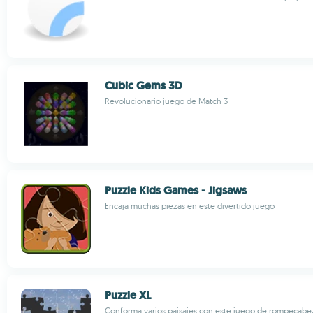
Cubic Gems 3D
Revolucionario juego de Match 3
Puzzle Kids Games - Jigsaws
Encaja muchas piezas en este divertido juego
Puzzle XL
Conforma varios paisajes con este juego de rompecabe