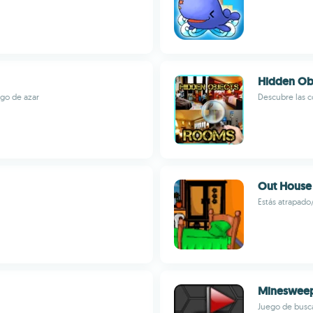
Hidden Ob
ego de azar
Descubre las c
Out House
Estás atrapado
Mineswee
Juego de busc