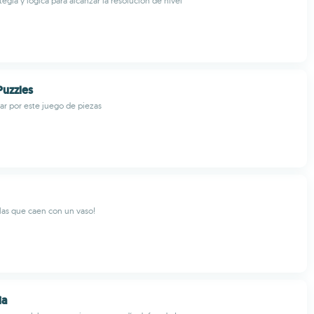
egia y lógica para alcanzar la resolución de nivel
Puzzles
lar por este juego de piezas
las que caen con un vaso!
ia