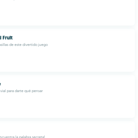
 Fruit
sillas de este divertido juego
e
ivial para darte qué pensar
encuentra la palabra secreta!