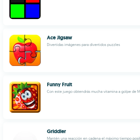
Ace Jigsaw
Divertidas imágenes para divertidos puzzles
Funny Fruit
Con este juego obtendrás mucha vitamina a golpe de M
Griddler
Mantén una reacción en cadena el máximo tiempo posi