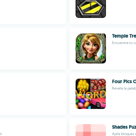
Temple Tr
Encuentra tu c
Four Pics
Revela la pala
Shades Pu
o!
Apila bloques 