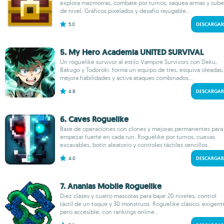
explora mazmorras, combate por turnos, saquea armas y sube
de nivel. Gráficos pixelados y desafío rejugable...
5.0
DESCARGAR
5. My Hero Academia UNITED SURVIVAL
Un roguelike survivor al estilo Vampire Survivors con Deku,
Bakugo y Todoroki: forma un equipo de tres, esquiva oleadas,
mejora habilidades y activa ataques combinados...
4.8
DESCARGAR
6. Caves Roguelike
Base de operaciones con clones y mejoras permanentes para
empezar fuerte en cada run. Roguelike por turnos, cuevas
excavables, botín aleatorio y controles táctiles sencillos...
4.0
DESCARGAR
7. Ananias Mobile Roguelike
Diez clases y cuatro mascotas para bajar 20 niveles, control
táctil de un toque y 30 monstruos. Roguelike clásico, exigent
pero accesible, con rankings online...