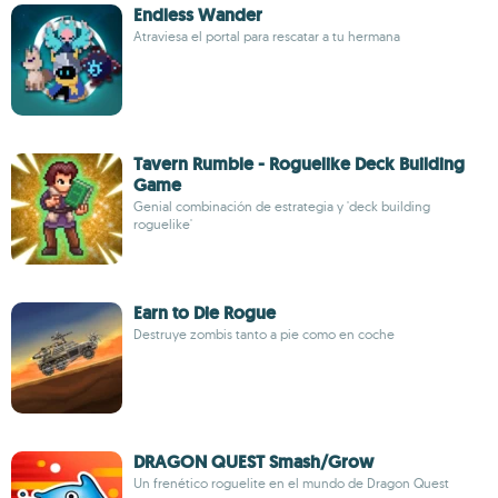
Endless Wander
Atraviesa el portal para rescatar a tu hermana
Tavern Rumble - Roguelike Deck Building
Game
Genial combinación de estrategia y 'deck building
roguelike'
Earn to Die Rogue
Destruye zombis tanto a pie como en coche
DRAGON QUEST Smash/Grow
Un frenético roguelite en el mundo de Dragon Quest