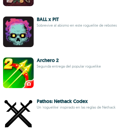
BALL x PIT
Sobrevive al abismo en este roguelite de rebotes
Archero 2
Segunda entrega del popular roguelike
Pathos: Nethack Codex
Un 'roguelike' inspirado en las reglas de Nethack