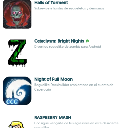
Halls of Torment
Sobrevive a hordas de esqueletos y demonios
Cataclysm: Bright Nights
Divertido roguelike de zombis para Android
Night of Full Moon
Roguelike Deckbuilder ambientado en el cuento de
Caperucita
RASPBERRY MASH
Consigue vengarte de tus agresores en este desafiante
roguelike