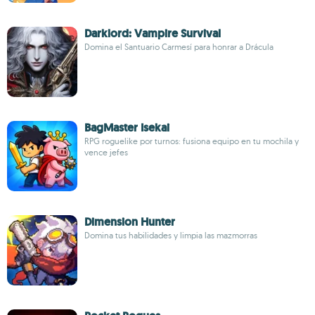
Darklord: Vampire Survival
Domina el Santuario Carmesí para honrar a Drácula
BagMaster Isekai
RPG roguelike por turnos: fusiona equipo en tu mochila y
vence jefes
Dimension Hunter
Domina tus habilidades y limpia las mazmorras