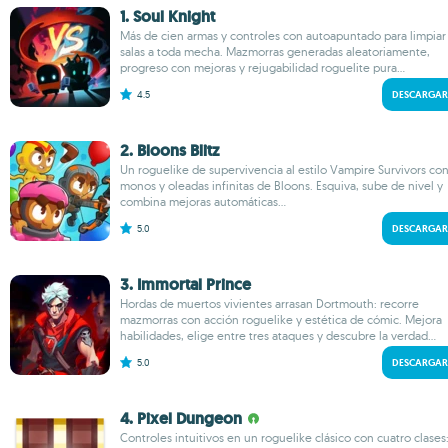
1. Soul Knight
Más de cien armas y controles con autoapuntado para limpiar
salas a toda mecha. Mazmorras generadas aleatoriamente,
progreso con mejoras y rejugabilidad roguelite pura...
4.5
DESCARGAR
2. Bloons Blitz
Un roguelike de supervivencia al estilo Vampire Survivors co
monos y oleadas infinitas de Bloons. Esquiva, sube de nivel y
combina mejoras automáticas...
5.0
DESCARGAR
3. Immortal Prince
Hordas de muertos vivientes arrasan Dortmouth: recorre
mazmorras con acción roguelike y estética de cómic. Mejora
habilidades, elige entre tres ataques y descubre la verdad...
5.0
DESCARGAR
4. Pixel Dungeon
Controles intuitivos en un roguelike clásico con cuatro clases