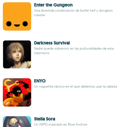
Enter the Gungeon
Una divertida combinación de bullet hell y dungeon
crawler
Darkness Survival
Nadie puede sobrevivir en las profundidades de esta
mazmorra
ENYO
Un roguelike táctico en el que debemos usar la cabeza
Stella Sora
Un ARPG inspirado en Blue Archive