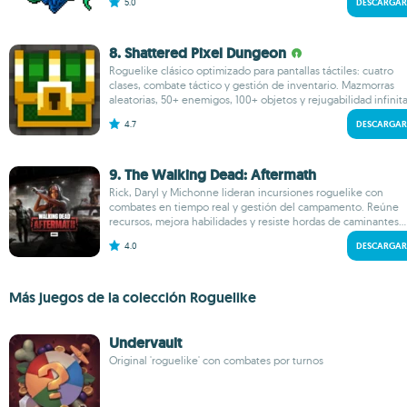
5.0
DESCARGAR
8. Shattered Pixel Dungeon
Roguelike clásico optimizado para pantallas táctiles: cuatro
clases, combate táctico y gestión de inventario. Mazmorras
aleatorias, 50+ enemigos, 100+ objetos y rejugabilidad infinita.
4.7
DESCARGAR
9. The Walking Dead: Aftermath
Rick, Daryl y Michonne lideran incursiones roguelike con
combates en tiempo real y gestión del campamento. Reúne
recursos, mejora habilidades y resiste hordas de caminantes...
4.0
DESCARGAR
Más juegos de la colección Roguelike
Undervault
Original 'roguelike' con combates por turnos