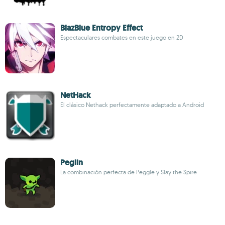
BlazBlue Entropy Effect
Espectaculares combates en este juego en 2D
NetHack
El clásico Nethack perfectamente adaptado a Android
Peglin
La combinación perfecta de Peggle y Slay the Spire