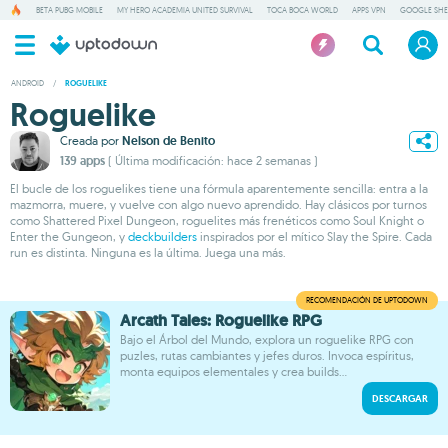
BETA PUBG MOBILE
MY HERO ACADEMIA UNITED SURVIVAL
TOCA BOCA WORLD
APPS VPN
GOOGLE SHE
ANDROID
/
ROGUELIKE
Roguelike
Creada por
Nelson de Benito
139 apps
( Última modificación: hace 2 semanas )
El bucle de los roguelikes tiene una fórmula aparentemente sencilla: entra a la
mazmorra, muere, y vuelve con algo nuevo aprendido. Hay clásicos por turnos
como Shattered Pixel Dungeon, roguelites más frenéticos como Soul Knight o
Enter the Gungeon, y
deckbuilders
inspirados por el mítico Slay the Spire. Cada
run es distinta. Ninguna es la última. Juega una más.
Arcath Tales: Roguelike RPG
Bajo el Árbol del Mundo, explora un roguelike RPG con
puzles, rutas cambiantes y jefes duros. Invoca espíritus,
monta equipos elementales y crea builds...
DESCARGAR