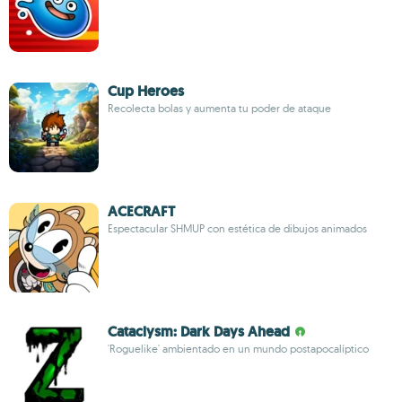
Cup Heroes
Recolecta bolas y aumenta tu poder de ataque
ACECRAFT
Espectacular SHMUP con estética de dibujos animados
Cataclysm: Dark Days Ahead
'Roguelike' ambientado en un mundo postapocalíptico