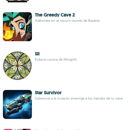
The Greedy Cave 2
Adéntrate en el oscuro mundo de Basatan
Sil
Roba la corona de Morgoth
Star Survivor
Sobrevive a la invasión enemiga a los mandos de tu nave