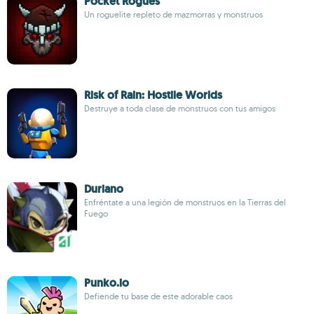
Pocket Rogues
Un roguelite repleto de mazmorras y monstruos
Risk of Rain: Hostile Worlds
Destruye a toda clase de monstruos con tus amigos
Duriano
Enfréntate a una legión de monstruos en la Tierras del
Fuego
Punko.io
Defiende tu base de este adorable caos