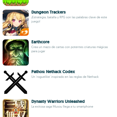
Dungeon Trackers
¡Estrategia, batalla y RPG son las palabras clave de este
juego!
Earthcore
Crea un mazo de cartas con potentes criaturas mágicas
para jugar
Pathos: Nethack Codex
Un 'roguelike' inspirado en las reglas de Nethack
Dynasty Warriors Unleashed
La exitosa saga Musou llega a tu smartphone