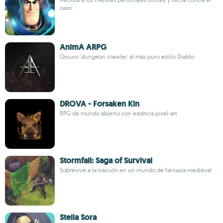
caos
AnimA ARPG
Oscuro 'dungeon crawler' al más puro estilo Diablo
DROVA - Forsaken Kin
RPG de mundo abierto con estética pixel-art
Stormfall: Saga of Survival
Sobrevive a la traición en un mundo de fantasía medieval
Stella Sora