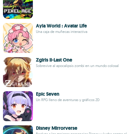
Ayla World : Avatar Life
Una caja de muñecas interactiva
Zgirls II-Last One
Sobrevive al apocalipsis zombi en un mundo colosal
Epic Seven
Un RPG lleno de aventuras y gráficos 2D
Disney Mirrorverse
Recluta a los mejores personajes Disney y lucha contra el