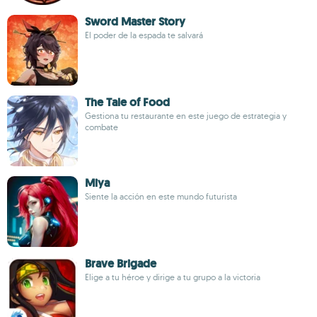
Sword Master Story
El poder de la espada te salvará
The Tale of Food
Gestiona tu restaurante en este juego de estrategia y
combate
Miya
Siente la acción en este mundo futurista
Brave Brigade
Elige a tu héroe y dirige a tu grupo a la victoria