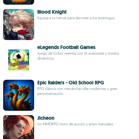
Blood Knight
Equipa a tu héroe para derrotar a los enemigos
eLegends Football Games
Juego de fútbol realista con IA avanzada y modos
dinámicos
Epic Raiders - Old School RPG
RPG clásico con mecánicas idle modernas y gran
personalización
Jicheon
Un MMORPG lleno de acción y artes marciales