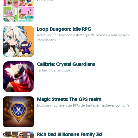
Loop Dungeon: Idle RPG
Adictivo RPG Idle con estrategia de héroes y mazmorras
cambiantes
Calibria: Crystal Guardians
Tartarus Game Studio
Magic Streets: The GPS realm
Explora y lucha en un RPG de fantasía medieval con GPS
Rich Dad Billionaire Family 3d