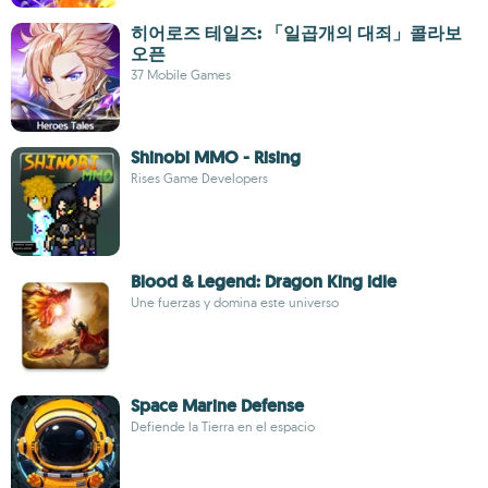
히어로즈 테일즈: 「일곱개의 대죄」콜라보
오픈
37 Mobile Games
Shinobi MMO - Rising
Rises Game Developers
Blood & Legend: Dragon King idle
Une fuerzas y domina este universo
Space Marine Defense
Defiende la Tierra en el espacio