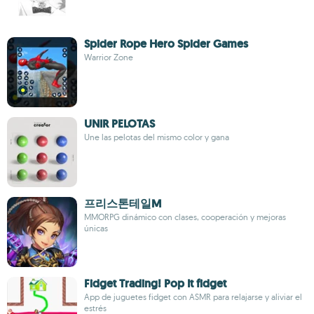
Spider Rope Hero Spider Games
Warrior Zone
UNIR PELOTAS
Une las pelotas del mismo color y gana
프리스톤테일M
MMORPG dinámico con clases, cooperación y mejoras
únicas
Fidget Trading! Pop It fidget
App de juguetes fidget con ASMR para relajarse y aliviar el
estrés