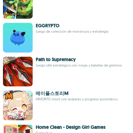
EGGRYPTO
Juego de colección de monstruos y estrategia
Path to Supremacy
Juego idle estratégico con ninjas y batallas de gremios
메이플스토리M
MMORPG móvil con avatares y progreso automático
Home Clean - Design Girl Games
GameiAvo