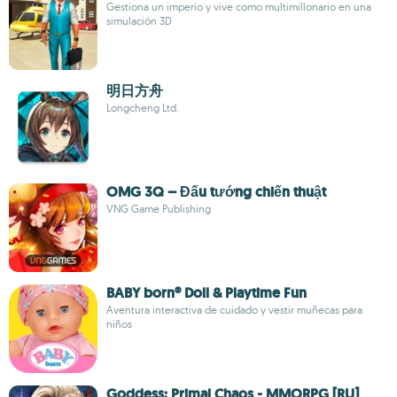
Gestiona un imperio y vive como multimillonario en una
simulación 3D
明日方舟
Longcheng Ltd.
OMG 3Q – Đấu tướng chiến thuật
VNG Game Publishing
BABY born® Doll & Playtime Fun
Aventura interactiva de cuidado y vestir muñecas para
niños
Goddess: Primal Chaos - MMORPG [RU]