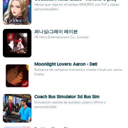
Héroe que viaja en el tiempo MMORPG con PvP y clases
personalizables
퍼니싱:그레이 레이븐
HK Hero Entertainment Co., Limited
Moonlight Lovers: Aaron - Dati
Romance de vampiros interactivo novela visual con varios
finales
Coach Bus Simulator 3d Bus Sim
Simulación realista de autobús urbano offline y
personalizable