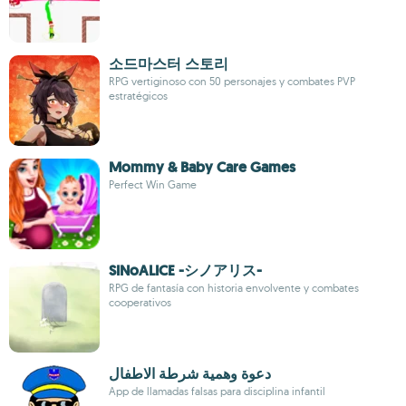
소드마스터 스토리
RPG vertiginoso con 50 personajes y combates PVP
estratégicos
Mommy & Baby Care Games
Perfect Win Game
SINoALICE -シノアリス-
RPG de fantasía con historia envolvente y combates
cooperativos
دعوة وهمية شرطة الاطفال
App de llamadas falsas para disciplina infantil