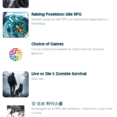
Raising Poseidon: Idle RPG
Deidad oceánica idle RPG con elementos legendarios y
estrategia
Choice of Games
Ficción interactiva basada en elecciones en diversos
géneros
Live or Die 1: Zombie Survival
Gem Jam
갓 오브 하이스쿨
Sumérgete en el RPG del webtoon: colecciona, sube nivel
y lucha