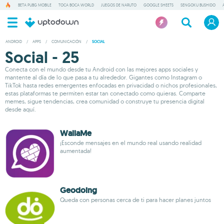
BETA PUBG MOBILE
TOCA BOCA WORLD
JUEGOS DE NARUTO
GOOGLE SHEETS
SENGOKU BUSHIDO
ANDROID
/
APPS
/
COMUNICACIÓN
/
SOCIAL
Social - 25
Conecta con el mundo desde tu Android con las mejores apps sociales y
mantente al día de lo que pasa a tu alrededor. Gigantes como Instagram o
TikTok hasta redes emergentes enfocadas en privacidad o nichos profesionales,
estas plataformas te permiten estar tan conectado como quieras. Comparte
memes, sigue tendencias, crea comunidad o construye tu presencia digital
desde aquí.
WallaMe
¡Esconde mensajes en el mundo real usando realidad
aumentada!
Geodoing
Queda con personas cerca de ti para hacer planes juntos