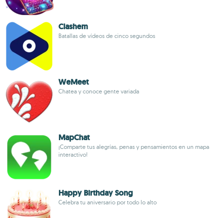
Clashem
Batallas de vídeos de cinco segundos
WeMeet
Chatea y conoce gente variada
MapChat
¡Comparte tus alegrías, penas y pensamientos en un mapa
interactivo!
Happy Birthday Song
Celebra tu aniversario por todo lo alto