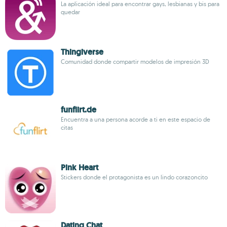
La aplicación ideal para encontrar gays, lesbianas y bis para
quedar
Thingiverse
Comunidad donde compartir modelos de impresión 3D
funflirt.de
Encuentra a una persona acorde a ti en este espacio de
citas
Pink Heart
Stickers donde el protagonista es un lindo corazoncito
Dating Chat