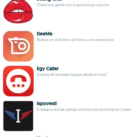
Charla con gente con la que buscas una cita
DeeMe
Realiza un chat lleno de fotos y conversaciones
Egy Caller
Sistema de llamadas baratas desde el móvil
Ispovesti
El espacio donde realizar confesiones anónimas en croata