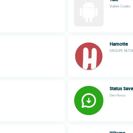
Stable Codes
Hamotte
GROUPE NETOR
Status Save
Dev.Horus