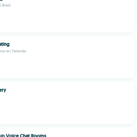
 Brasil
ating
mor en Tailandia
ery
oup Voice Chat Rooms