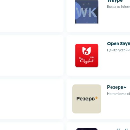
Wkype
Busca tu Inform
Open Shy
Центр устойч
Резерв+
Herramienta ofi