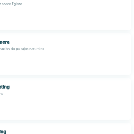
s sobre Egipto
mera
ación de paisajes naturales
ating
ns
ing