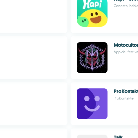
Conecta, habla
Motoculto
App del festiv
ProKontak
ProKontakte
Talk