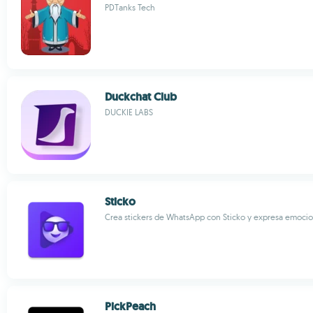
PDTanks Tech
Duckchat Club
DUCKIE LABS
Sticko
Crea stickers de WhatsApp con Sticko y expresa emoci
PickPeach