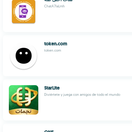
ChatA7laLmh
token.com
token.com
StarLite
Diviértete y juega con amigos de todo el mundo