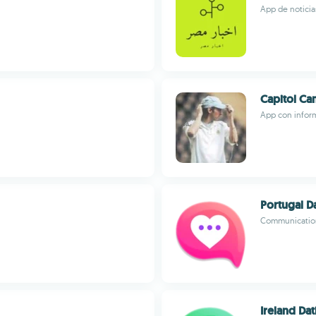
App de noticia
Capitol Ca
App con inform
Portugal D
Communicatio
Ireland Dat