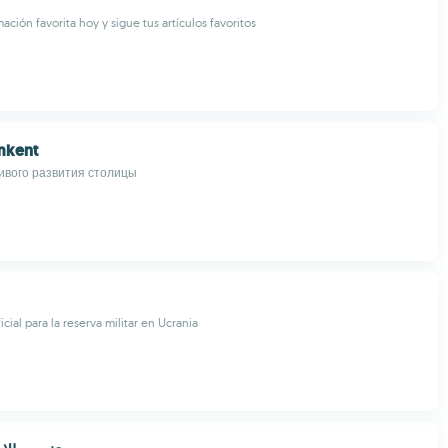
ación favorita hoy y sigue tus artículos favoritos
mkent
ивого развития столицы
cial para la reserva militar en Ucrania