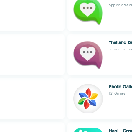
App de citas en
Thailand D
Encuentra el a
Photo Gall
T21 Games
Hapi - Gr