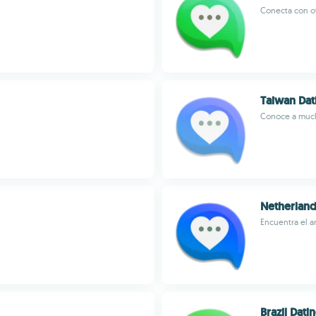
Conecta con ot
Taiwan Dat
Conoce a much
Netherland
Encuentra el a
Brazil Dati