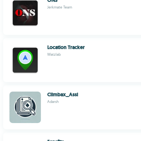
ONS
Jerkmate Team
Location Tracker
Watzlab
Climbax_Assi
Adarsh