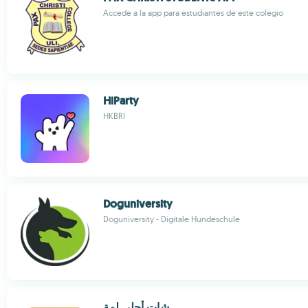
Accede a la app para estudiantes de este colegio
HiParty
HKBRI
Doguniversity
Doguniversity - Digitale Hundeschule
شات أحلى لمة