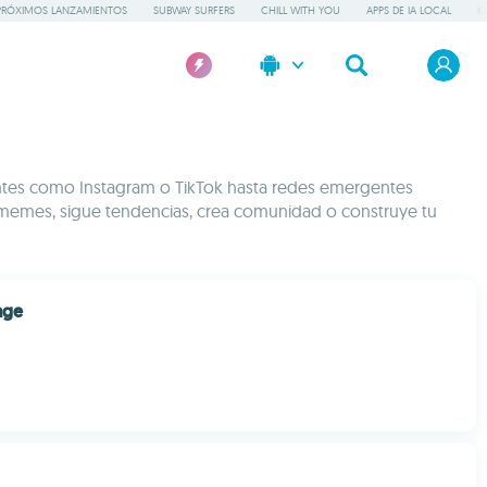
PRÓXIMOS LANZAMIENTOS
SUBWAY SURFERS
CHILL WITH YOU
APPS DE IA LOCAL
K
antes como Instagram o TikTok hasta redes emergentes
 memes, sigue tendencias, crea comunidad o construye tu
age