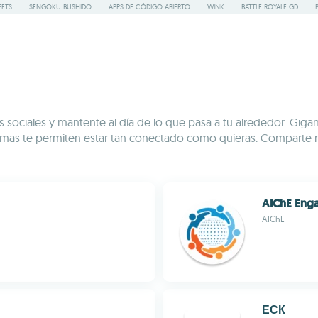
ETS
SENGOKU BUSHIDO
APPS DE CÓDIGO ABIERTO
WINK
BATTLE ROYALE GD
sociales y mantente al día de lo que pasa a tu alrededor. Gig
formas te permiten estar tan conectado como quieras. Comparte
AIChE Eng
AIChE
ЕСК