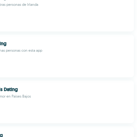
ras personas de Irlanda
ing
as personas con esta app
s Dating
mor en Países Bajos
ng