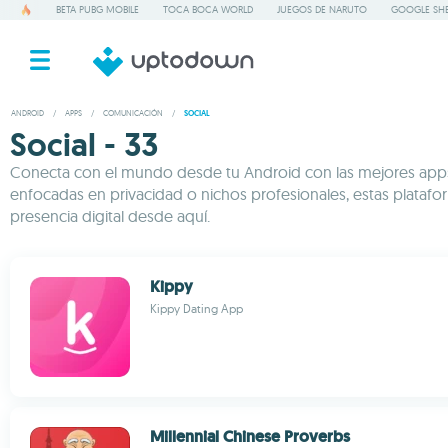
BETA PUBG MOBILE
TOCA BOCA WORLD
JUEGOS DE NARUTO
GOOGLE SHE
ANDROID
/
APPS
/
COMUNICACIÓN
/
SOCIAL
Social - 33
Conecta con el mundo desde tu Android con las mejores apps 
enfocadas en privacidad o nichos profesionales, estas plata
presencia digital desde aquí.
Kippy
Kippy Dating App
Millennial Chinese Proverbs