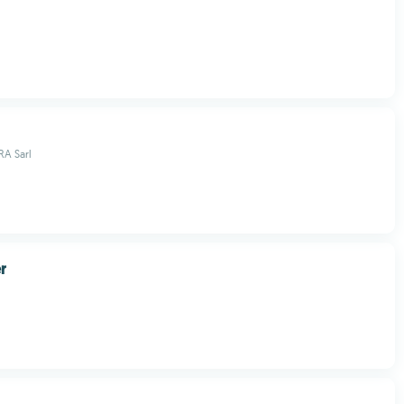
A Sarl
r