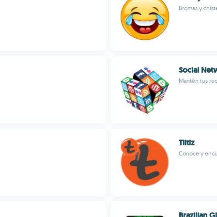
Bromas y chist
Social Net
Mantén tus red
Tiitiz
Conoce y encue
Brazilian 