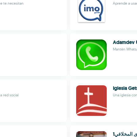
e te necesitan
Aprende a usa
Adamdev U
Mantén WhatsA
Iglesia Ge
a red social
Una iglesia co
المخلافي1