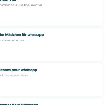
námicos de la Cruz Roja Juventud!
sche Mädchen für whatsapp
s chicas que nunca
iliennes pour whatsapp
ando con nuevas chicas