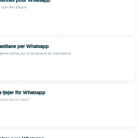
siliennes pour Whatsapp
 que dan alegría
asiliane per Whatsapp
enes bellas por el programa de mensajería
a tjejer för Whatsapp
hicas por tu móvil