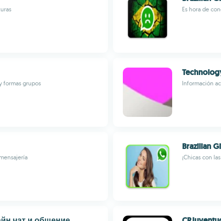
turas
Es hora de con
Technolog
y formas grupos
Información ac
Brazilian 
mensajería
¡Chicas con la
айн чат и общение
CRJuventud