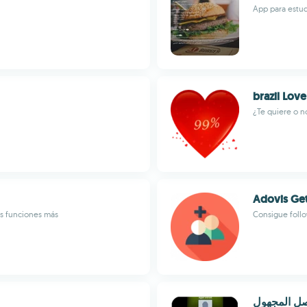
App para estu
brazil Love
¿Te quiere o n
Adovis Get
s funciones más
Consigue foll
ل المجهول