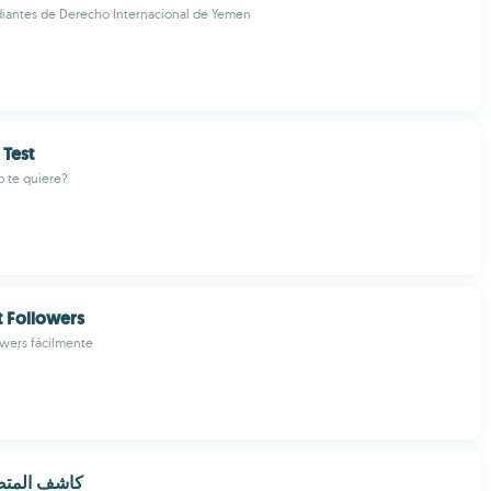
diantes de Derecho Internacional de Yemen
 Test
o te quiere?
 Followers
owers fácilmente
كاشف المتص