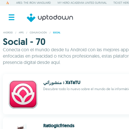
ARES: THE IRON VANGUARD
MY HERO ACADEMIA UNITED SURVIVAL
TICKET HER
ANDROID
/
APPS
/
COMUNICACIÓN
/
SOCIAL
Social - 70
Conecta con el mundo desde tu Android con las mejores apps 
enfocadas en privacidad o nichos profesionales, estas plata
presencia digital desde aquí.
منشوراتي : XsTaTU
Descubre todo lo nuevo sobre el mundo de la informáti
Ratlogicfriends