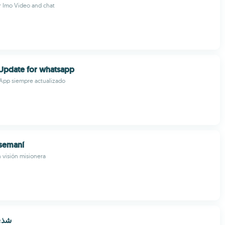
r Imo Video and chat
pdate for whatsapp
pp siempre actualizado
tsemaní
n visión misionera
شذى 