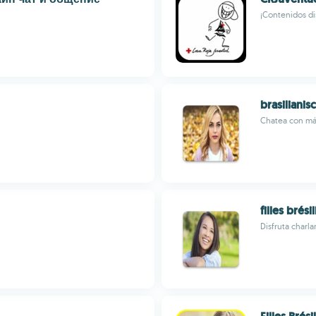
¡Contenidos di
brasiliani
Chatea con má
filles brés
Disfruta charl