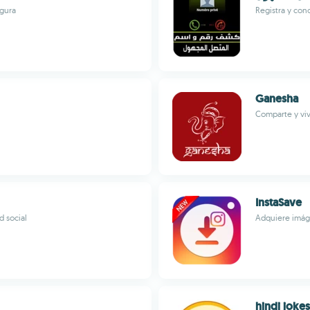
egura
Registra y con
Ganesha
Comparte y viv
InstaSave
d social
Adquiere imág
hindi jokes