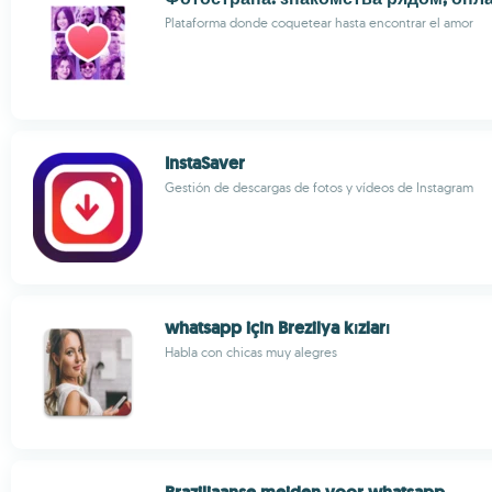
Plataforma donde coquetear hasta encontrar el amor
InstaSaver
Gestión de descargas de fotos y vídeos de Instagram
whatsapp için Brezilya kızları
Habla con chicas muy alegres