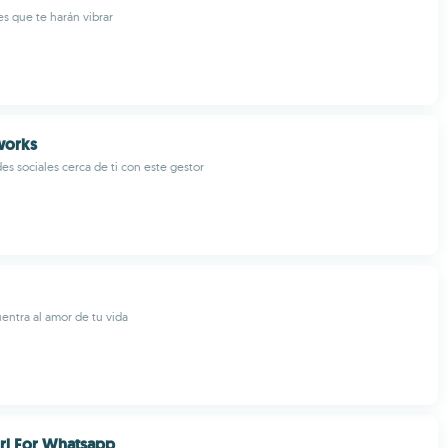
es que te harán vibrar
works
es sociales cerca de ti con este gestor
ntra al amor de tu vida
Girl For Whatsapp