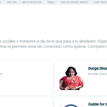
O
APPS VPN
BATTLE ROYALE GD
TREBLO
APPS DE CÓDIGO ABIERTO
EURO TRUCK
sociales y mantente al día de lo que pasa a tu alrededor. Gig
formas te permiten estar tan conectado como quieras. Comparte
Durga Dhu
ca
Accede a los c
Guide for 