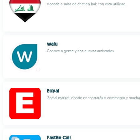
Accede a salas de chat en Irak con esta utilidad
walu
Conoce a gente y haz nuevas amistades
Edyal
'Social market' donde encontrarás e-commerce y mucha
FastBe Call