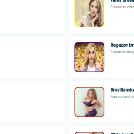
Filles Bré
Comparte citas
Ragazze br
Comparte imág
Brasiliansk
Para conocer c