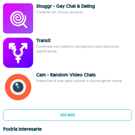
Shuggr - Gay Chat & Dating
Conecta con chicos cercanos
TransX
Conéctate con solteros transgénero para relaciones
significativas
Cam - Random Video Chats
Videochat al azar para conocer a mucha gente nueva
VER MÁS
Podría interesarte