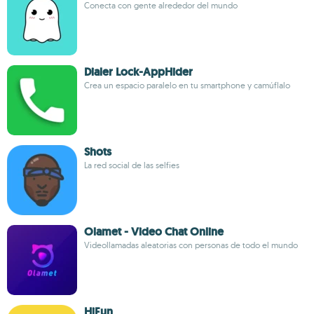
Conecta con gente alrededor del mundo
Dialer Lock-AppHider
Crea un espacio paralelo en tu smartphone y camúflalo
Shots
La red social de las selfies
Olamet - Video Chat Online
Videollamadas aleatorias con personas de todo el mundo
HiFun