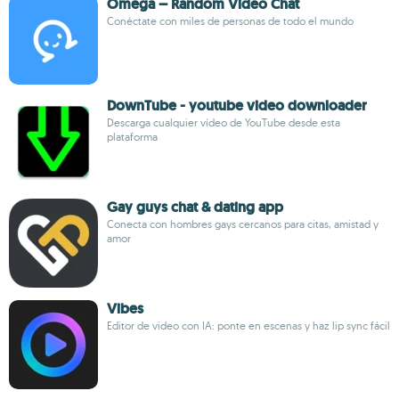
Omega – Random Video Chat
Conéctate con miles de personas de todo el mundo
DownTube - youtube video downloader
Descarga cualquier vídeo de YouTube desde esta
plataforma
Gay guys chat & dating app
Conecta con hombres gays cercanos para citas, amistad y
amor
Vibes
Editor de video con IA: ponte en escenas y haz lip sync fácil