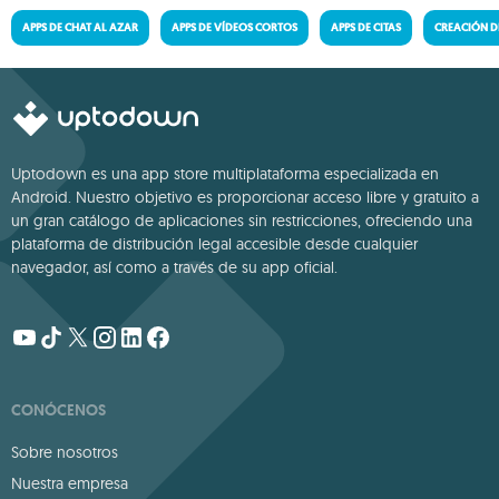
APPS DE CHAT AL AZAR
APPS DE VÍDEOS CORTOS
APPS DE CITAS
CREACIÓN D
Uptodown es una app store multiplataforma especializada en
Android. Nuestro objetivo es proporcionar acceso libre y gratuito a
un gran catálogo de aplicaciones sin restricciones, ofreciendo una
plataforma de distribución legal accesible desde cualquier
navegador, así como a través de su app oficial.
CONÓCENOS
Sobre nosotros
Nuestra empresa