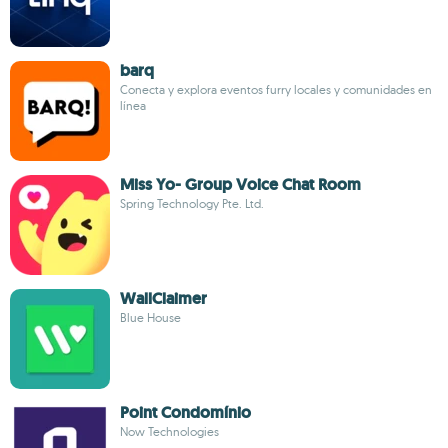
barq
Conecta y explora eventos furry locales y comunidades en
línea
Miss Yo- Group Voice Chat Room
Spring Technology Pte. Ltd.
WallClaimer
Blue House
Point Condomínio
Now Technologies