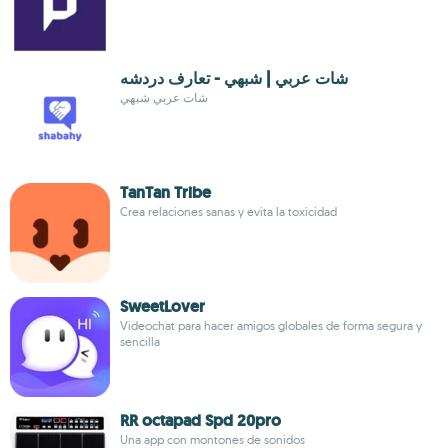
شات عربي | شبهي - تعارف دردشه
شات عربي شبهي
TanTan Tribe
Crea relaciones sanas y evita la toxicidad
SweetLover
Videochat para hacer amigos globales de forma segura y
sencilla
RR octapad Spd 20pro
Una app con montones de sonidos