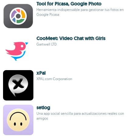
Tool for Picasa, Google Photo
Herramienta indispensable para gestionar tus fotos en
Google Picasa
CooMeet: Video Chat with Girls
Gartwell LTD
xPal
XPAL.com Corporation
setlog
Una app social sencilla para actualizaciones reales con
amigos