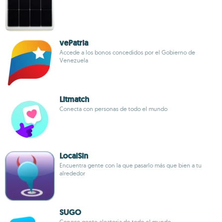
vePatria
Accede a los bonos concedidos por el Gobierno de
Venezuela
Litmatch
Conecta con personas de todo el mundo
LocalSin
Encuentra gente con la que pasarlo más que bien a tu
alrededor
SUGO
Conoce gente aleatoria de todo el mundo