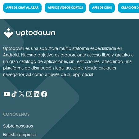
APPS DE CHAT AL AZAR
APPS DE VÍDEOS CORTOS
APPS DE CITAS
CREACIÓN D
Uptodown es una app store multiplataforma especializada en
Android. Nuestro objetivo es proporcionar acceso libre y gratuito a
un gran catálogo de aplicaciones sin restricciones, ofreciendo una
plataforma de distribución legal accesible desde cualquier
navegador, así como a través de su app oficial.
CONÓCENOS
Sobre nosotros
Nuestra empresa