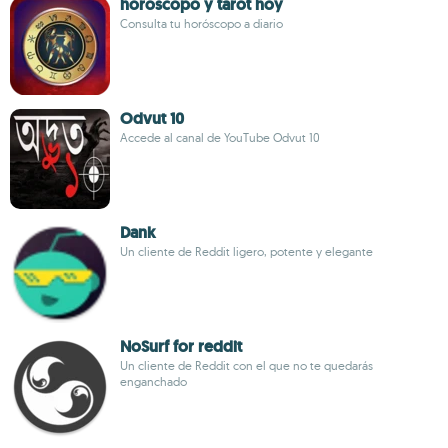
horoscopo y tarot hoy
Consulta tu horóscopo a diario
Odvut 10
Accede al canal de YouTube Odvut 10
Dank
Un cliente de Reddit ligero, potente y elegante
NoSurf for reddit
Un cliente de Reddit con el que no te quedarás
enganchado