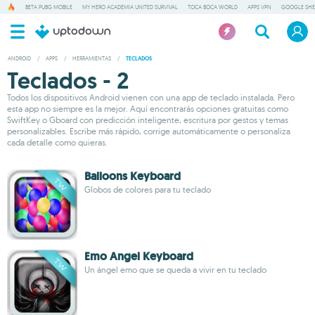
BETA PUBG MOBILE
MY HERO ACADEMIA UNITED SURVIVAL
TOCA BOCA WORLD
APPS VPN
GOOGLE SHE
ANDROID
/
APPS
/
HERRAMIENTAS
/
TECLADOS
Teclados - 2
Todos los dispositivos Android vienen con una app de teclado instalada. Pero
esta app no siempre es la mejor. Aquí encontrarás opciones gratuitas como
SwiftKey o Gboard con predicción inteligente, escritura por gestos y temas
personalizables. Escribe más rápido, corrige automáticamente o personaliza
cada detalle como quieras.
Balloons Keyboard
Globos de colores para tu teclado
Emo Angel Keyboard
Un ángel emo que se queda a vivir en tu teclado