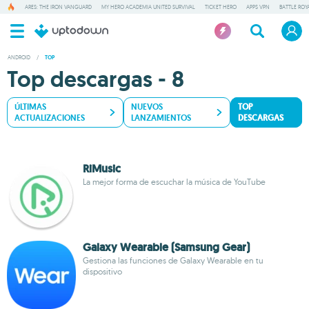
ARES: THE IRON VANGUARD
MY HERO ACADEMIA UNITED SURVIVAL
TICKET HERO
APPS VPN
BATTLE ROY
ANDROID
/
TOP
Top descargas - 8
ÚLTIMAS
NUEVOS
TOP
ACTUALIZACIONES
LANZAMIENTOS
DESCARGAS
RiMusic
La mejor forma de escuchar la música de YouTube
Galaxy Wearable (Samsung Gear)
Gestiona las funciones de Galaxy Wearable en tu
dispositivo