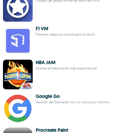
Cifrado de grado militar en esta red VPN
F1 VM
Potente máquina virtual para Android
NBA JAM
Vuelve el baloncesto más espectacular
Google Go
Versión del buscador con un consumo mínimo
Procreate Paint