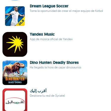
Dream League Soccer
Toma la oportunidad de crear el mejor equipo de fútbol
Yandex Music
App de música oficial de Yandex
Dino Hunter: Deadly Shores
Ha llegado la hora de cazar dinosaurios
أقرب إليك
Gestiona tu red de Syriatel