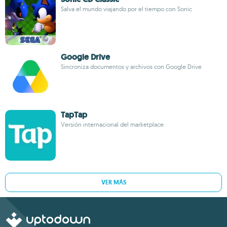
Salva el mundo viajando por el tiempo con Sonic
Google Drive
Sincroniza documentos y archivos con Google Drive
TapTap
Versión internacional del marketplace
VER MÁS