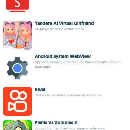
Yandere AI Virtual Girlfriend
Un juego de novia virtual con IA
Android System WebView
App de sistema que permite mostrar contenido web en
otras apps
Kwai
Red social de vídeos con músicas y efectos
Plants Vs Zombies 2
Los zombis más divertidos regresan a Android