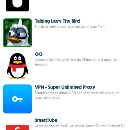
Talking Larry The Bird
El pájaro Larry se une a su amigo, el gato Tom
QQ
La red social más poderosa de China en tu dispositivo
Android
VPN - Super Unlimited Proxy
Establece conexiones VPN con servidores de cualquier
lugar del mundo
SmartTube
La mejor app de YouTube para tu Smart TV con Android TV