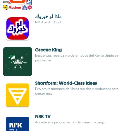
ماذا لو خيروك
NM Apk Android
Greene King
Encuentra, reserva y pide en pubs del Reino Unido sin
problemas
Shortform: World-Class Ideas
Explora resúmenes de libros rápidos y profundos para
crecer más
NRK TV
Accede a la programación del canal noruego