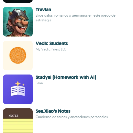
Travian
Elige galos, romanos o germanos en este juego de
estrategia
Vedic Students
My Vedic Priest LLC
Studyai (Homework with AI)
Favai
Sea.Xiao's Notes
Cuaderno de tareas y anotaciones personales