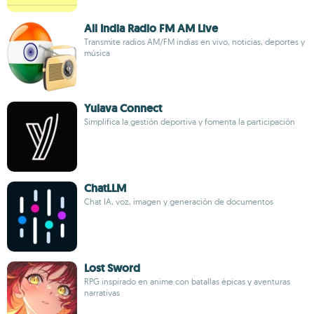
All India Radio FM AM Live
Transmite radios AM/FM indias en vivo, noticias, deportes y
música
Yulava Connect
Simplifica la gestión deportiva y fomenta la participación
ChatLLM
Chat IA, voz, imagen y generación de documentos
Lost Sword
RPG inspirado en anime con batallas épicas y aventuras
narrativas