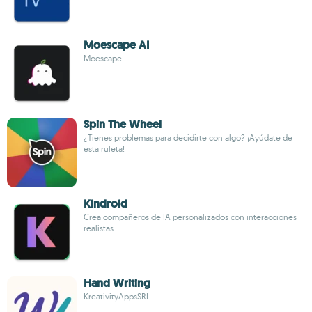
Moescape AI
Moescape
Spin The Wheel
¿Tienes problemas para decidirte con algo? ¡Ayúdate de
esta ruleta!
Kindroid
Crea compañeros de IA personalizados con interacciones
realistas
Hand Writing
KreativityAppsSRL