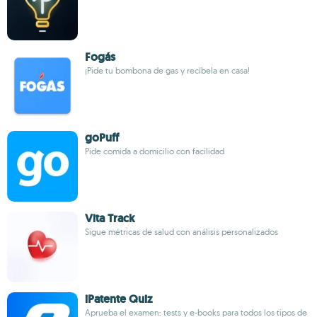
Fogás
¡Pide tu bombona de gas y recíbela en casa!
goPuff
Pide comida a domicilio con facilidad
Vita Track
Sigue métricas de salud con análisis personalizados
iPatente Quiz
Aprueba el examen: tests y e-books para todos los tipos de