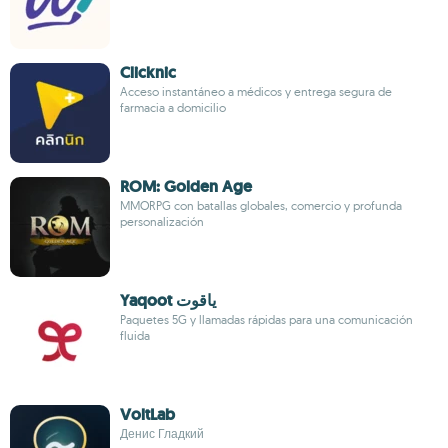
Clicknic
Acceso instantáneo a médicos y entrega segura de
farmacia a domicilio
ROM: Golden Age
MMORPG con batallas globales, comercio y profunda
personalización
Yaqoot ياقوت
Paquetes 5G y llamadas rápidas para una comunicación
fluida
VoltLab
Денис Гладкий