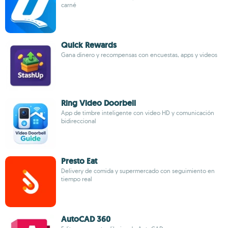
carné
Quick Rewards
Gana dinero y recompensas con encuestas, apps y videos
Ring Video Doorbell
App de timbre inteligente con video HD y comunicación
bidireccional
Presto Eat
Delivery de comida y supermercado con seguimiento en
tiempo real
AutoCAD 360