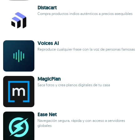
Distacart
Compra productos indios auténticos a precios asequibles
Voices AI
Reproduce cualquier frase con la voz de personas famosas
MagicPlan
Saca fotos y crea planos digitales de tu casa
Ease Net
Navegación segura, rápida y con acceso a servidores
globales