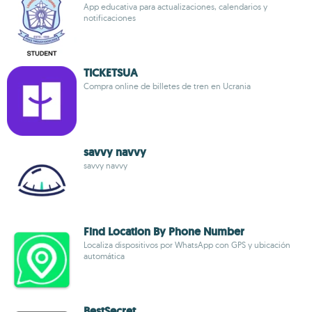
App educativa para actualizaciones, calendarios y
notificaciones
TICKETSUA
Compra online de billetes de tren en Ucrania
savvy navvy
savvy navvy
Find Location By Phone Number
Localiza dispositivos por WhatsApp con GPS y ubicación
automática
BestSecret