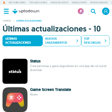
BETA PUBG MOBILE
TOCA BOCA WORLD
JUEGOS DE NARUTO
GOOGLE SHEETS
SENGOKU BUSHIDO
ANDROID
/
ÚLTIMAS ACTUALIZACIONES
Últimas actualizaciones - 10
ÚLTIMAS
NUEVOS
TOP
ACTUALIZACIONES
LANZAMIENTOS
DESCARGAS
Status
Crea personas y gana seguidores en una app de rol social
divertida
Game Screen Translate
Niven