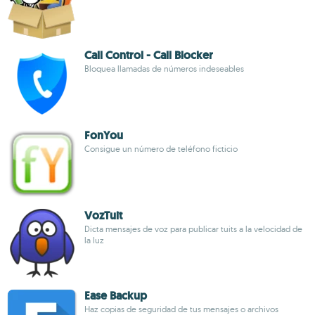
Call Control - Call Blocker
Bloquea llamadas de números indeseables
FonYou
Consigue un número de teléfono ficticio
VozTuit
Dicta mensajes de voz para publicar tuits a la velocidad de
la luz
Ease Backup
Haz copias de seguridad de tus mensajes o archivos