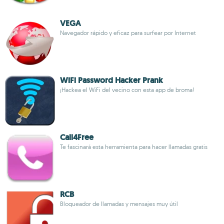
VEGA
Navegador rápido y eficaz para surfear por Internet
WiFi Password Hacker Prank
¡Hackea el WiFi del vecino con esta app de broma!
Call4Free
Te fascinará esta herramienta para hacer llamadas gratis
RCB
Bloqueador de llamadas y mensajes muy útil