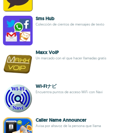
Sms Hub
Colección de cientos de mensajes de texto
Maxx VoIP
Un marcado con el que hacer llamadas gratis
Wi-Fiナビ
Encuentra puntos de acceso WiFi con Navi
Caller Name Announcer
Avisa por altavoz de la persona que llama