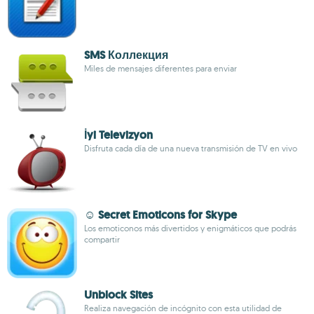
SMS Коллекция
Miles de mensajes diferentes para enviar
İyi Televizyon
Disfruta cada día de una nueva transmisión de TV en vivo
☺ Secret Emoticons for Skype
Los emoticonos más divertidos y enigmáticos que podrás
compartir
Unblock Sites
Realiza navegación de incógnito con esta utilidad de