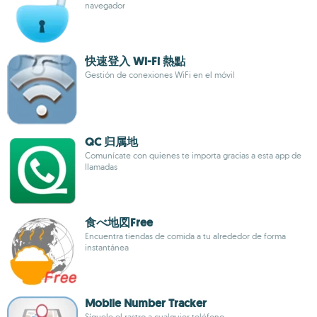
navegador
快速登入 Wi-Fi 熱點
Gestión de conexiones WiFi en el móvil
QC 归属地
Comunícate con quienes te importa gracias a esta app de
llamadas
食べ地図Free
Encuentra tiendas de comida a tu alrededor de forma
instantánea
Mobile Number Tracker
Síguele el rastro a cualquier teléfono