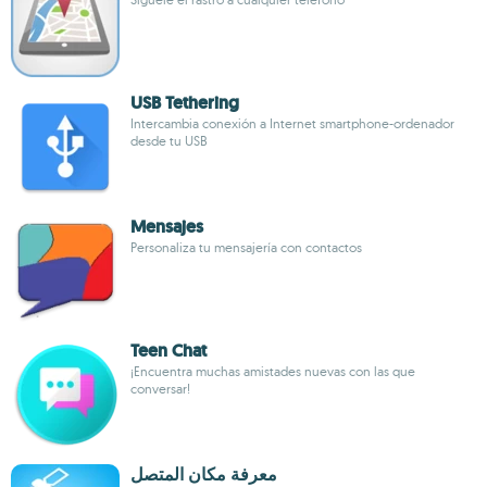
USB Tethering
Intercambia conexión a Internet smartphone-ordenador
desde tu USB
Mensajes
Personaliza tu mensajería con contactos
Teen Chat
¡Encuentra muchas amistades nuevas con las que
conversar!
معرفة مكان المتصل