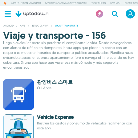
ARES: THE IRON VANGUARD
MY HERO ACADEMIA UNITED SURVIVAL
TICKET HERO
APPS VPN
BATTLE ROY
ANDROID
/
APPS
/
ESTILO DE VIDA
/
VIAJE Y TRANSPORTE
Viaje y transporte - 156
Llega a cualquier parte sin perderte ni complicarte la vida. Desde navegadores
con alertas de tráfico en tiempo real hasta apps que piden un coche con un
toque o te muestran horarios de transporte público actualizados. Planifica rutas
evitando atascos, encuentra aparcamiento libre o navega offline cuando no hay
cobertura. Si una app hace que viajar sea más cómodo y más seguro la
encontrarás aquí.
광양버스 스마트
OU Apps
Vehicle Expense
Rastrea los gastos y consumo de vehículos fácilmente con
esta app