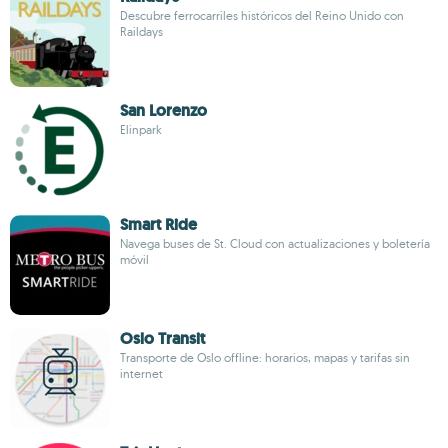
Descubre ferrocarriles históricos del Reino Unido con
Raildays
San Lorenzo
Elinpark
Smart Ride
Navega buses de St. Cloud con actualizaciones y boletería
móvil
Oslo Transit
Transporte de Oslo offline: horarios, mapas y tarifas sin
internet