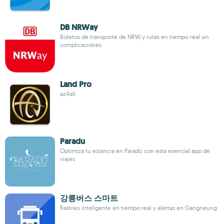
DB NRWay
Boletos de transporte de NRW y rutas en tiempo real sin
complicaciones
Land Pro
az4all
Paradu
Optimiza tu estancia en Paradù con esta esencial app de
viajes
강릉버스 스마트
Rastreo inteligente en tiempo real y alertas en Gangneung