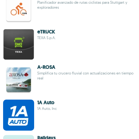
Planificador avanzado de rutas ciclistas para Stuttgart y
exploradores
eTRUCK
TEXA S.p.A.
A-ROSA
Simplifica tu crucero fluvial con actualizaciones en tiempo
real
1A Auto
1A Auto, Inc
Raildays