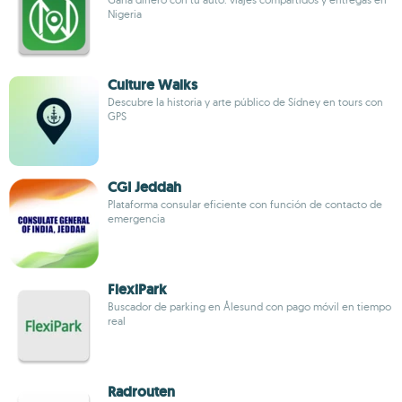
Nigeria
Culture Walks
Descubre la historia y arte público de Sídney en tours con
GPS
CGI Jeddah
Plataforma consular eficiente con función de contacto de
emergencia
FlexiPark
Buscador de parking en Ålesund con pago móvil en tiempo
real
Radrouten