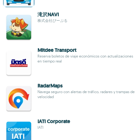
滝沢NAVI
株式会社ぴーぷる
Mitdee Transport
Reserva boletos de viaje económicos con actualizaciones
en tiempo real
RadarMaps
Navega seguro con alertas de tráfico, radares y trampas de
velocidad
IATI Corporate
IATI