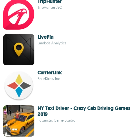
TripHunter
TripHunter JSC
LivePin
Lambda Analytics
CarrierLink
FourKites, Inc.
NY Taxi Driver - Crazy Cab Driving Games
2019
Futuristic Game Studio