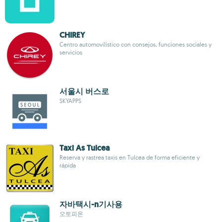
CHIREY
Centro automovilístico con consejos, funciones sociales y
servicios
서울시 버스로
SKYAPPS
Taxi As Tulcea
Reserva y rastrea taxis en Tulcea de forma eficiente y
rápida
자바택시-n기사용
오토피온