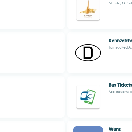
Ministry Of Cu
Kennzeich
TornadoRed A
Bus Tickets
App intuitiva p
Wunti