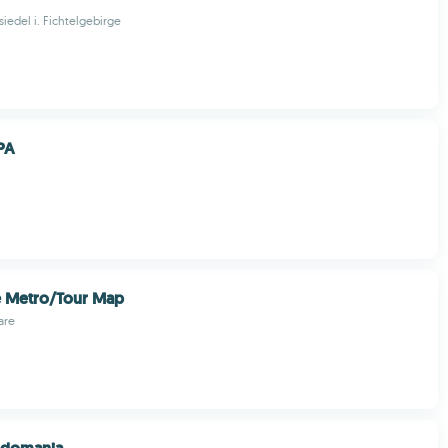
iedel i. Fichtelgebirge
PA
 Metro/Tour Map
are