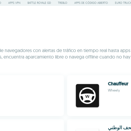
O
APPS VPN
BATTLE ROYALE GD
TREBLO
APPS DE CÓDIGO ABIERTO
EURO TRUCK
Desde navegadores con alertas de tráfico en tiempo real hasta a
scos, encuentra aparcamiento libre o navega offline cuando no h
Chauffeur
Wheely
تحف الوطني