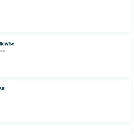
ficwise
ise
AR