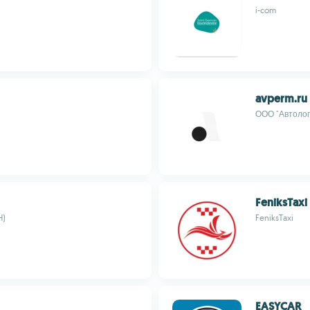
i-com
avperm.ru
ООО "Автолог
FeniksTaxi
H)
FeniksTaxi
EASYCAR