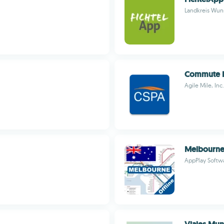
Landkreis Wuns
Commute 
Agile Mile, Inc.
Melbourne
AppPlay Softw