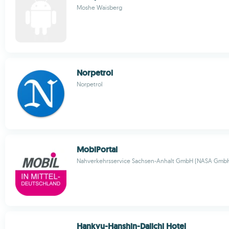
Moshe Waisberg
Norpetrol
Norpetrol
MobiPortal
Nahverkehrsservice Sachsen-Anhalt GmbH (NASA Gmb
Hankyu-Hanshin-Daiichi Hotel