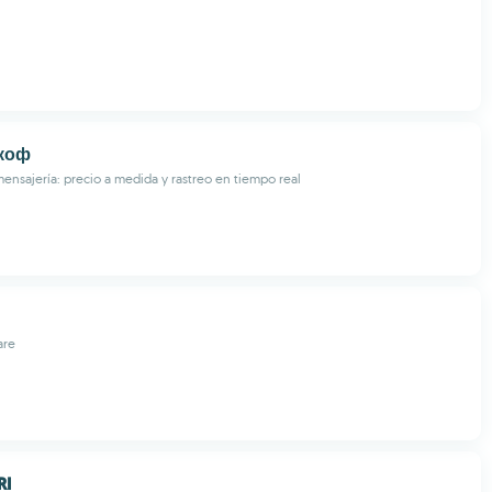
коф
mensajería: precio a medida y rastreo en tiempo real
are
RI