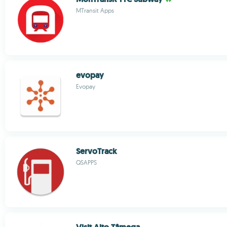
MTransit Apps
evopay
Evopay
ServoTrack
QSAPPS