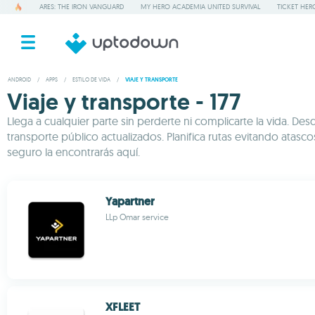
ARES: THE IRON VANGUARD
MY HERO ACADEMIA UNITED SURVIVAL
TICKET HER
ANDROID
/
APPS
/
ESTILO DE VIDA
/
VIAJE Y TRANSPORTE
Viaje y transporte - 177
Llega a cualquier parte sin perderte ni complicarte la vida. 
transporte público actualizados. Planifica rutas evitando ata
seguro la encontrarás aquí.
Yapartner
LLp Omar service
XFLEET