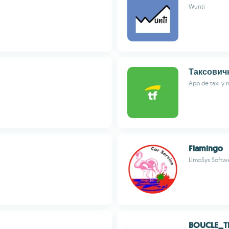
Wunti
Таксович
App de taxi y 
Flamingo
LimoSys Softw
BOUCLE_T