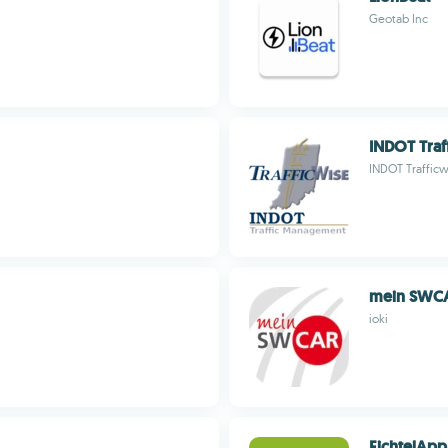
Geotab Inc
INDOT Traf
INDOT Trafficw
mein SWC
ioki
FichtelApp