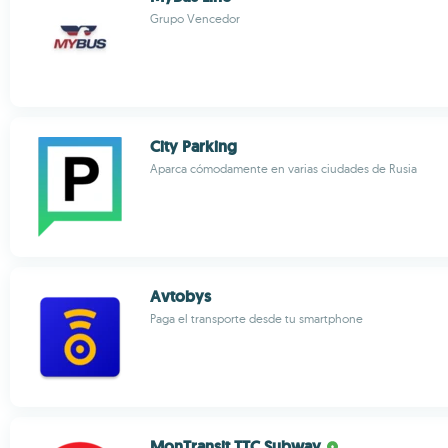
Grupo Vencedor
City Parking
Aparca cómodamente en varias ciudades de Rusia
Avtobys
Paga el transporte desde tu smartphone
MonTransit TTC Subway