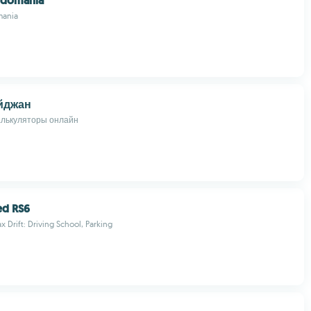
ndomania
mania
йджан
алькуляторы онлайн
ed RS6
 Drift: Driving School, Parking