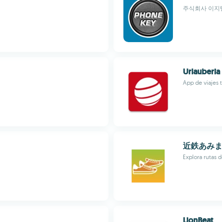
주식회사 이지
Urlauberia
App de viajes 
近鉄あみ
Explora rutas d
LionBeat