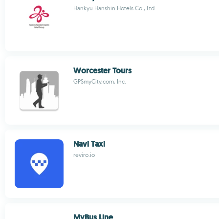
Hankyu Hanshin Hotels Co., Ltd.
Worcester Tours
GPSmyCity.com, Inc.
Navi Taxi
reviro.io
MyBus Line