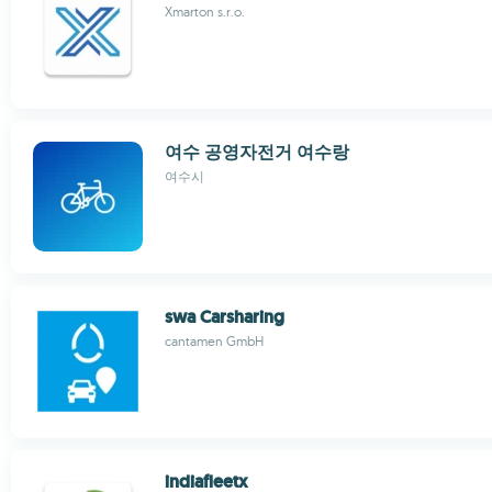
Xmarton s.r.o.
여수 공영자전거 여수랑
여수시
swa Carsharing
cantamen GmbH
indiafleetx