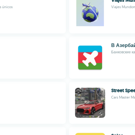
Viajes Mu
s únicos
Viajes Mundo
В Азерба
Банковские к
Street Spe
Cars Master Max