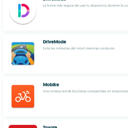
La forma más segura de usar tu dispositivo durante la 
DriveMode
Evita las molestias del móvil mientras conduces
Mobike
Una inmesa red de bicicletas compartidas sin estacione
Toyota