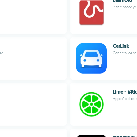
calimoto
Planificador y
CarLink
tre
Conecta los se
Lime - #R
App oficial de 