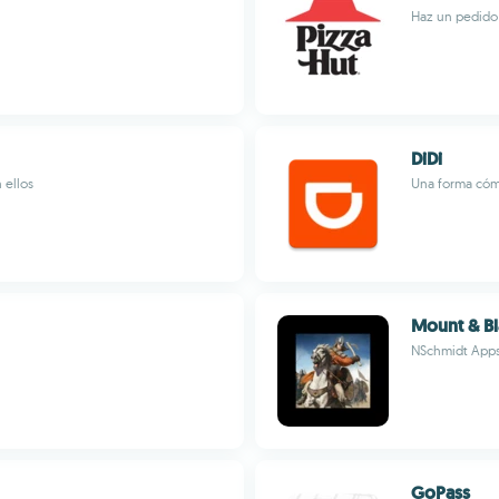
Haz un pedido 
DiDi
 ellos
Una forma cómo
Mount & Bl
NSchmidt App
GoPass