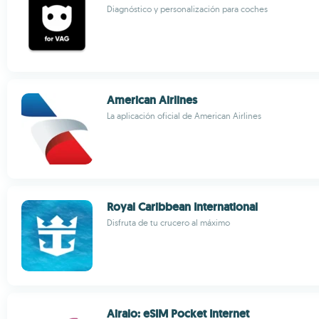
Diagnóstico y personalización para coches
American Airlines
La aplicación oficial de American Airlines
Royal Caribbean International
Disfruta de tu crucero al máximo
Airalo: eSIM Pocket Internet