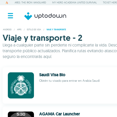
ARES: THE IRON VANGUARD
MY HERO ACADEMIA UNITED SURVIVAL
TICKET HER
ANDROID
/
APPS
/
ESTILO DE VIDA
/
VIAJE Y TRANSPORTE
Viaje y transporte - 2
Llega a cualquier parte sin perderte ni complicarte la vida. 
transporte público actualizados. Planifica rutas evitando ata
seguro la encontrarás aquí.
Saudi Visa Bio
Obtén tu visado para entrar en Arabia Saudí
AGAMA Car Launcher