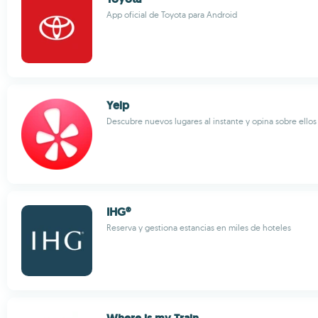
App oficial de Toyota para Android
Yelp
Descubre nuevos lugares al instante y opina sobre ellos
IHG®
Reserva y gestiona estancias en miles de hoteles