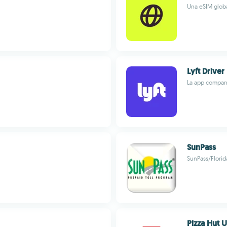
Una eSIM globa
Lyft Driver
La app compani
SunPass
SunPass/Florid
Pizza Hut 