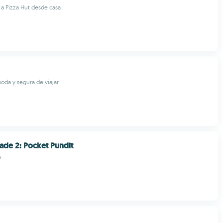
a Pizza Hut desde casa
da y segura de viajar
ade 2: Pocket Pundit
s