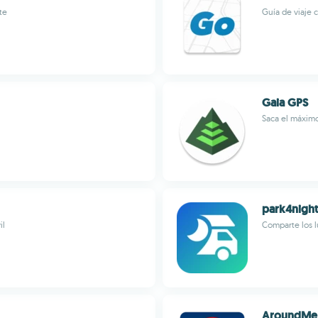
te
Guía de viaje 
Gaia GPS
Saca el máximo
park4night
il
Comparte los 
AroundMe