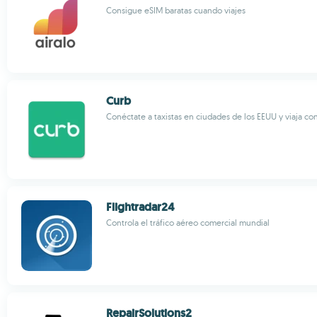
Consigue eSIM baratas cuando viajes
Curb
Conéctate a taxistas en ciudades de los EEUU y viaja con
Flightradar24
Controla el tráfico aéreo comercial mundial
RepairSolutions2