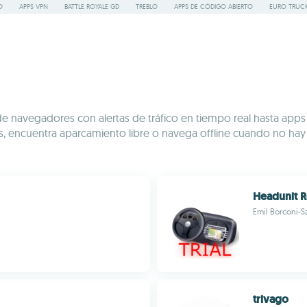
O
APPS VPN
BATTLE ROYALE GD
TREBLO
APPS DE CÓDIGO ABIERTO
EURO TRUCK
Desde navegadores con alertas de tráfico en tiempo real hasta a
scos, encuentra aparcamiento libre o navega offline cuando no h
Headunit R
Emil Borconi-S
trivago