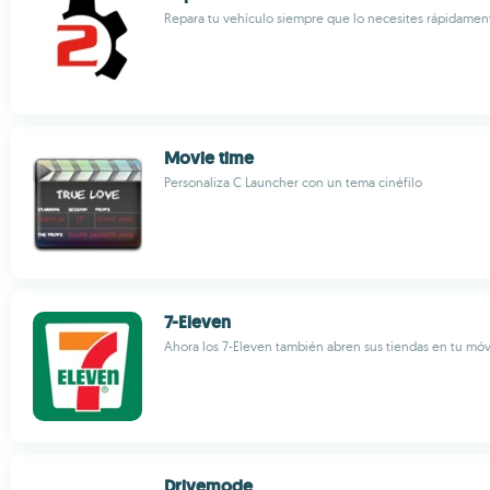
Repara tu vehículo siempre que lo necesites rápidamen
Movie time
Personaliza C Launcher con un tema cinéfilo
7-Eleven
Ahora los 7-Eleven también abren sus tiendas en tu móv
Drivemode