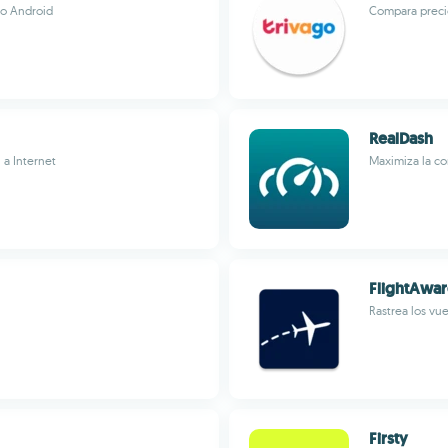
vo Android
Compara preci
RealDash
 a Internet
Maximiza la co
FlightAwa
Rastrea los vu
Firsty