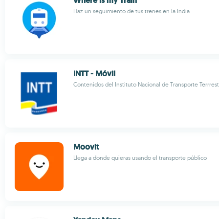
Where is my Train
Haz un seguimiento de tus trenes en la India
INTT - Móvil
Contenidos del Instituto Nacional de Transporte Terrres
Moovit
Llega a donde quieras usando el transporte público