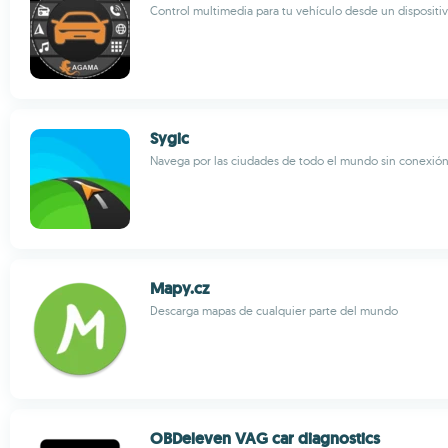
Control multimedia para tu vehículo desde un dispositi
Sygic
Navega por las ciudades de todo el mundo sin conexión
Mapy.cz
Descarga mapas de cualquier parte del mundo
OBDeleven VAG car diagnostics