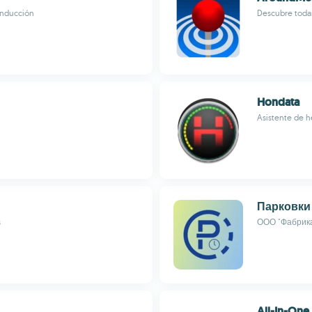
conducción
Descubre todas 
Hondata
Asistente de h
Парковки
s
ООО "Фабрик
All-In-One