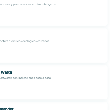
aciones y planificación de rutas inteligente
oters eléctricos ecológicos cercanos
n Watch
artwatch con indicaciones paso a paso
mmander