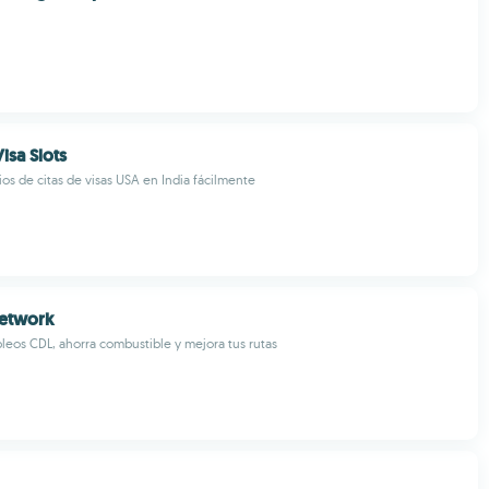
isa Slots
ios de citas de visas USA en India fácilmente
Network
eos CDL, ahorra combustible y mejora tus rutas