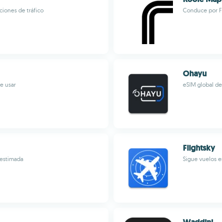
iones de tráfico
Conduce por F
Ohayu
de usar
eSIM global de
Flightsky
 estimada
Sigue vuelos e