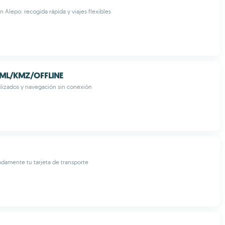
n Alepo: recogida rápida y viajes flexibles
KML/KMZ/OFFLINE
lizados y navegación sin conexión
damente tu tarjeta de transporte