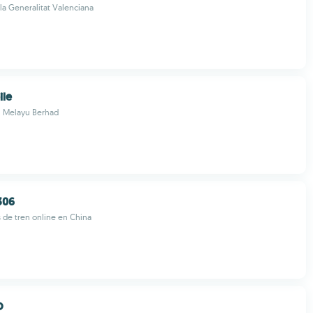
 la Generalitat Valenciana
le
h Melayu Berhad
306
 de tren online en China
O