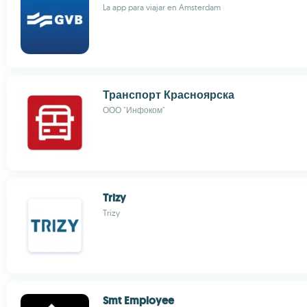
La app para viajar en Amsterdam
Транспорт Красноярска
ООО "Инфоком"
Trizy
Trizy
Smt Employee