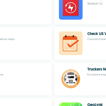
Walabok LLC
Check US V
aniza viajes
Consulta horar
Truckers 
ine
Encuentra empl
GeoLynk