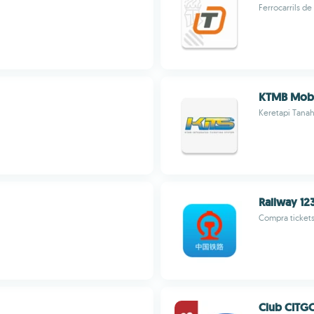
Ferrocarrils de
KTMB Mobi
Keretapi Tana
Railway 12
Compra tickets
Club CITG