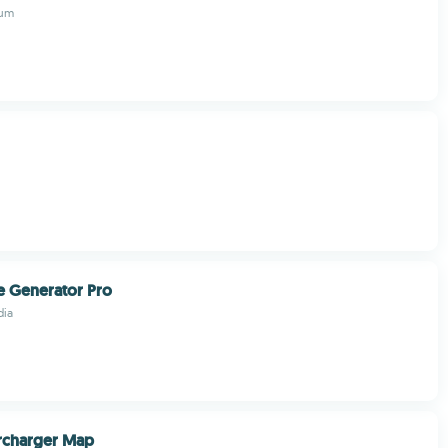
eum
e Generator Pro
dia
rcharger Map