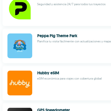
Seguridad y asistencia 24/7 para todos tus trayectos
Peppa Pig Theme Park
Planifica tu visita fácilmente con actualizaciones y map
Hubby eSIM
eSIM económica para viajes con cobertura global
GPS Speedometer