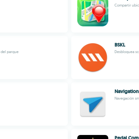
Compartir ubic
BSKL
a del parque
Desbloquea sco
Navigatio
Navegación sm
Pedal Co