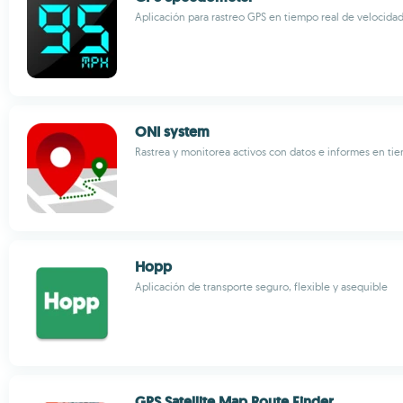
Aplicación para rastreo GPS en tiempo real de velocidad
ONI system
Rastrea y monitorea activos con datos e informes en ti
Hopp
Aplicación de transporte seguro, flexible y asequible
GPS Satellite Map Route Finder