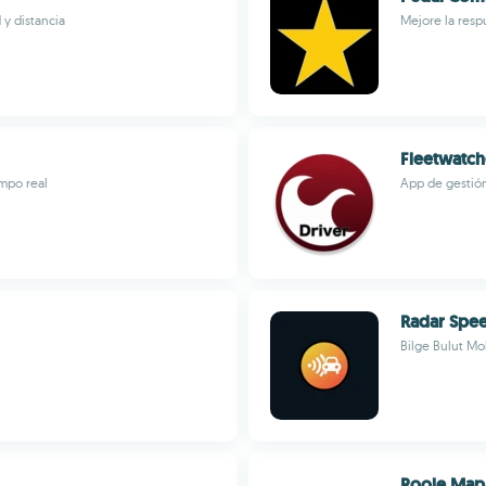
 y distancia
Mejore la resp
Fleetwatch
empo real
App de gestión
Radar Spe
Bilge Bulut Mo
Roole Map