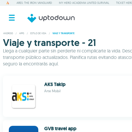
ARES: THE IRON VANGUARD
MY HERO ACADEMIA UNITED SURVIVAL
TICKET HER
ANDROID
/
APPS
/
ESTILO DE VIDA
/
VIAJE Y TRANSPORTE
Viaje y transporte - 21
Llega a cualquier parte sin perderte ni complicarte la vida. 
transporte público actualizados. Planifica rutas evitando ata
seguro la encontrarás aquí.
AKS Takip
Arte Mobil
GVB travel app