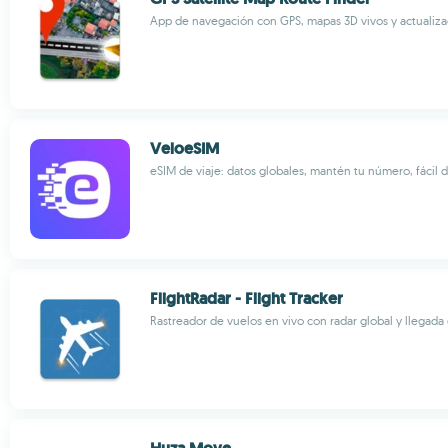
App de navegación con GPS, mapas 3D vivos y actualizac
VeloeSIM
eSIM de viaje: datos globales, mantén tu número, fácil 
FlightRadar - Flight Tracker
Rastreador de vuelos en vivo con radar global y llegada