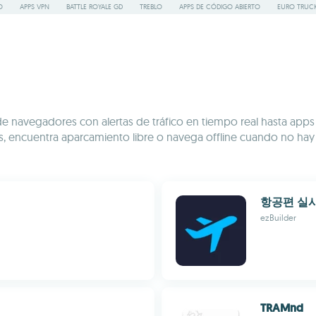
O
APPS VPN
BATTLE ROYALE GD
TREBLO
APPS DE CÓDIGO ABIERTO
EURO TRUCK
Desde navegadores con alertas de tráfico en tiempo real hasta a
scos, encuentra aparcamiento libre o navega offline cuando no h
항공편 실
ezBuilder
TRAMnd