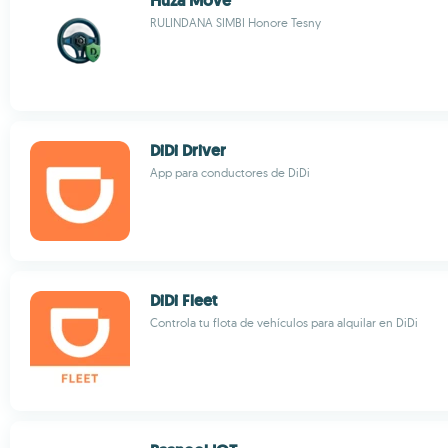
Huza Move
RULINDANA SIMBI Honore Tesny
DiDi Driver
App para conductores de DiDi
DiDi Fleet
Controla tu flota de vehículos para alquilar en DiDi