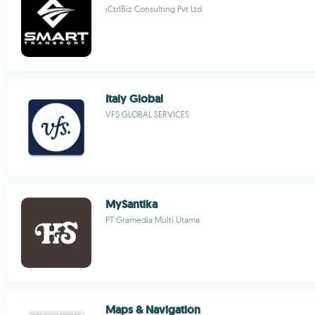
iCtrlBiz Consulting Pvt Ltd
Italy Global
VFS GLOBAL SERVICES
MySantika
PT Gramedia Multi Utama
Maps & Navigation