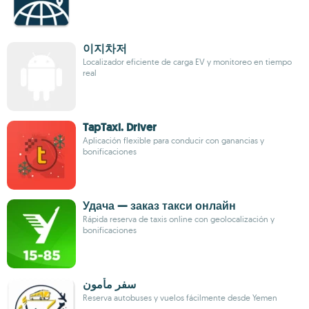
이지차저
Localizador eficiente de carga EV y monitoreo en tiempo
real
TapTaxi. Driver
Aplicación flexible para conducir con ganancias y
bonificaciones
Удача — заказ такси онлайн
Rápida reserva de taxis online con geolocalización y
bonificaciones
سفر مأمون
Reserva autobuses y vuelos fácilmente desde Yemen