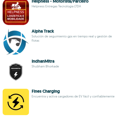
Helpness - Motorista/Parceiro
Helpness Entregas Tecnologia LTDA
Alpha Track
Solución de seguimiento gps en tiempo real y gestión de
flotas
IndhanMitra
Shubham Bhorkade
Fines Charging
Encuentra y activa cargadores de EV fácil y confiablemente