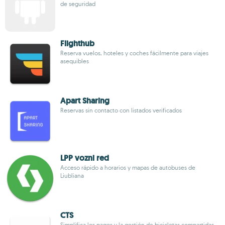
de seguridad
Flighthub
Reserva vuelos, hoteles y coches fácilmente para viajes
asequibles
Apart Sharing
Reservas sin contacto con listados verificados
LPP vozni red
Acceso rápido a horarios y mapas de autobuses de
Liubliana
CTS
Simplifica los pagos y la gestión de bicicletas compartidas