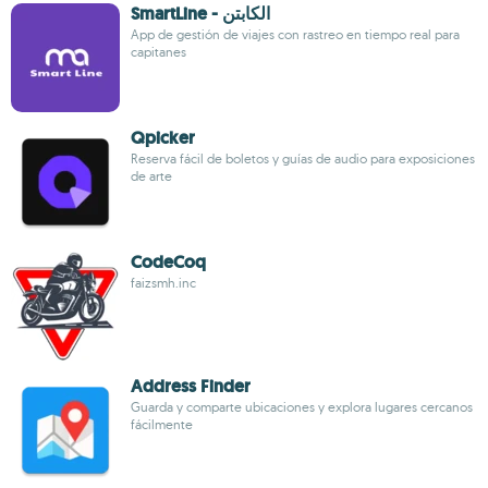
SmartLine - الكابتن
App de gestión de viajes con rastreo en tiempo real para
capitanes
Qpicker
Reserva fácil de boletos y guías de audio para exposiciones
de arte
CodeCoq
faizsmh.inc
Address Finder
Guarda y comparte ubicaciones y explora lugares cercanos
fácilmente