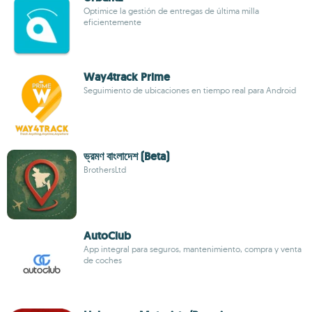
Optimice la gestión de entregas de última milla
eficientemente
Way4track Prime
Seguimiento de ubicaciones en tiempo real para Android
ভ্রমণ বাংলাদেশ (Beta)
BrothersLtd
AutoClub
App integral para seguros, mantenimiento, compra y venta
de coches