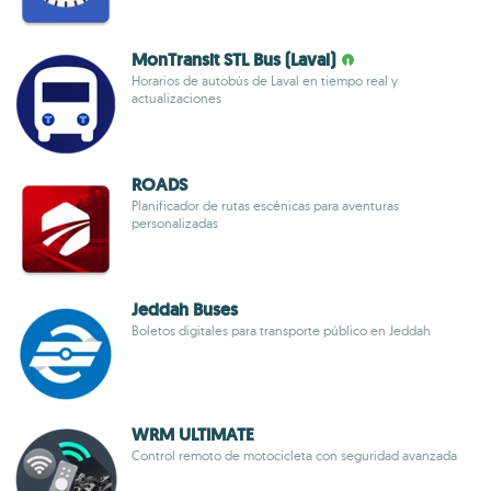
MonTransit STL Bus (Laval)
Horarios de autobús de Laval en tiempo real y
actualizaciones
ROADS
Planificador de rutas escénicas para aventuras
personalizadas
Jeddah Buses
Boletos digitales para transporte público en Jeddah
WRM ULTIMATE
Control remoto de motocicleta con seguridad avanzada