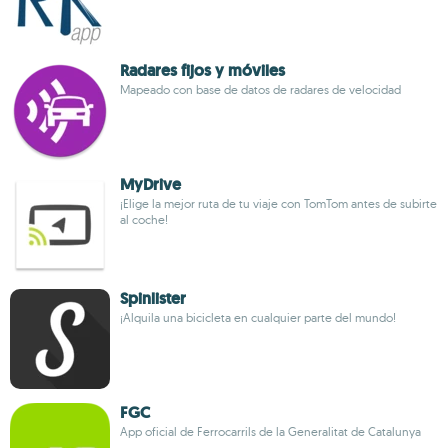
Radares fijos y móviles
Mapeado con base de datos de radares de velocidad
MyDrive
¡Elige la mejor ruta de tu viaje con TomTom antes de subirte
al coche!
Spinlister
¡Alquila una bicicleta en cualquier parte del mundo!
FGC
App oficial de Ferrocarrils de la Generalitat de Catalunya