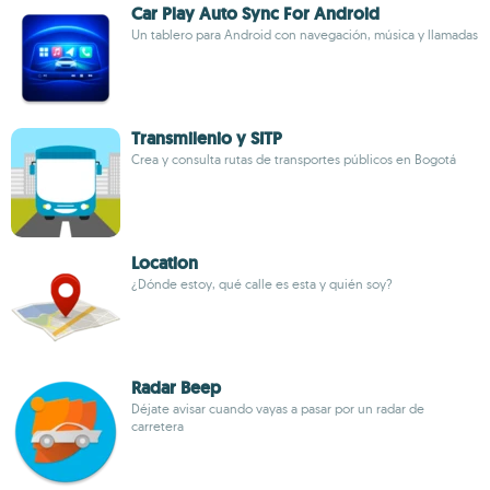
Car Play Auto Sync For Android
Un tablero para Android con navegación, música y llamadas
Transmilenio y SITP
Crea y consulta rutas de transportes públicos en Bogotá
Location
¿Dónde estoy, qué calle es esta y quién soy?
Radar Beep
Déjate avisar cuando vayas a pasar por un radar de
carretera