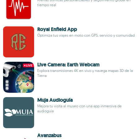
tiempo real
Royal Enfield App
Optimiza tus viajes en moto con GPS, servicio y comunidad
Live Camera: Earth Webcam
Explora transmisiones 4K en vivo y navega mapas 3D de la
Tierra
Muja Audioguía
Mejora tu visita al museo con una app inmersiva de
audioguía
Avanzabus