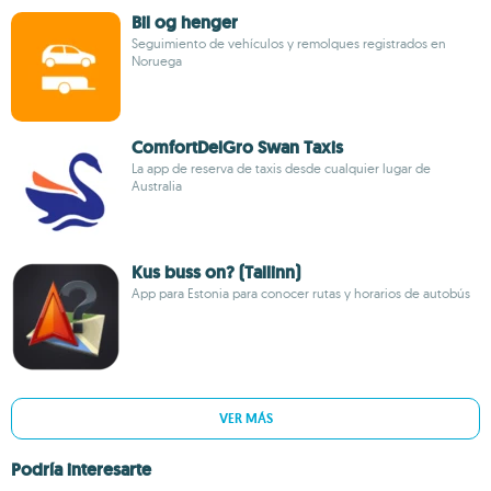
Bil og henger
Seguimiento de vehículos y remolques registrados en
Noruega
ComfortDelGro Swan Taxis
La app de reserva de taxis desde cualquier lugar de
Australia
Kus buss on? (Tallinn)
App para Estonia para conocer rutas y horarios de autobús
VER MÁS
Podría interesarte