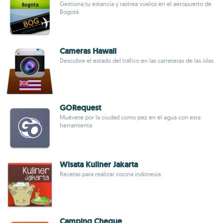
Gestiona tu estancia y rastrea vuelos en el aeropuerto de
Bogotá
Cameras Hawaii
Descubre el estado del tráfico en las carreteras de las islas
GORequest
Muévete por la ciudad como pez en el agua con esta
herramienta
Wisata Kuliner Jakarta
Recetas para realizar cocina indonesia
Camping Cheque