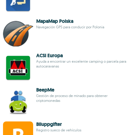
MapaMap Polska
Navegación GPS para conducir por Polonia
ACSI Europa
Ayuda a encontrar un excelente camping o parcela para
autocaravanas
BeepMe
Gestión de proceso de minado para obtener
criptomonedas
Biluppgifter
Registro sueco de vehículos