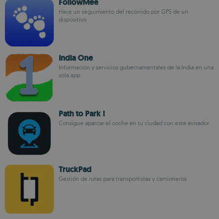
FollowMee
Hace un seguimiento del recorrido por GPS de un
dispositivo
India One
Información y servicios gubernamentales de la India en una
sola app
Path to Park !
Consigue aparcar el coche en tu ciudad con este avisador
TruckPad
Gestión de rutas para transportistas y camioneros