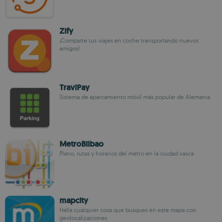
Zify
¡Comparte tus viajes en coche transportando nuevos
amigos!
TraviPay
Sistema de aparcamiento móvil más popular de Alemania
MetroBilbao
Plano, rutas y horarios del metro en la ciudad vasca
mapcity
Halla cualquier cosa que busques en este mapa con
geolocalizaciones