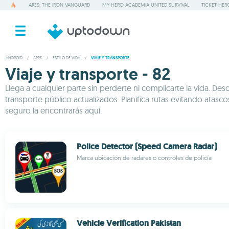
ARES: THE IRON VANGUARD
MY HERO ACADEMIA UNITED SURVIVAL
TICKET HER
ANDROID
/
APPS
/
ESTILO DE VIDA
/
VIAJE Y TRANSPORTE
Viaje y transporte - 82
Llega a cualquier parte sin perderte ni complicarte la vida. 
transporte público actualizados. Planifica rutas evitando ata
seguro la encontrarás aquí.
Police Detector (Speed Camera Radar)
Marca ubicación de radares o controles de policía
Vehicle Verification Pakistan