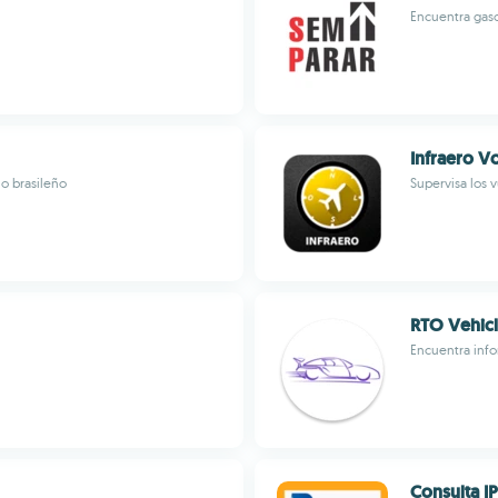
Encuentra gaso
Infraero V
io brasileño
Supervisa los 
RTO Vehicl
Encuentra info
Consulta I