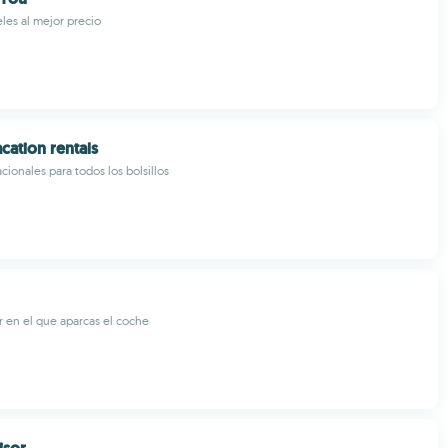
les al mejor precio
cation rentals
cionales para todos los bolsillos
r en el que aparcas el coche