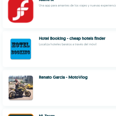
Una app para amantes de los viajes y nuevas experienci
Hotel Booking - cheap hotels finder
Localiza hoteles baratos a través del móvil
Renato Garcia - MotoVlog