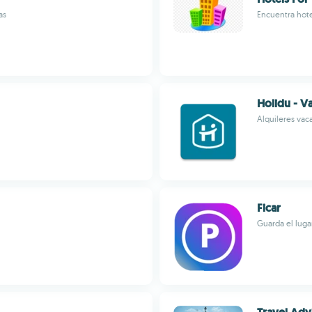
as
Encuentra hote
Holidu - Va
Alquileres vaca
Ficar
Guarda el luga