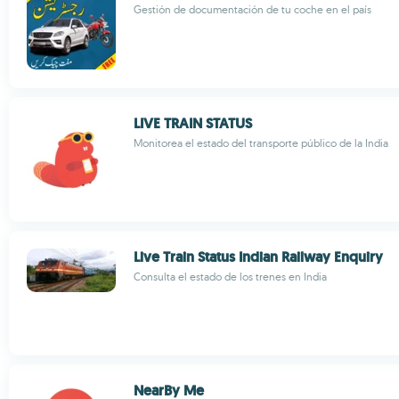
Gestión de documentación de tu coche en el país
LIVE TRAIN STATUS
Monitorea el estado del transporte público de la India
Live Train Status Indian Railway Enquiry
Consulta el estado de los trenes en India
NearBy Me