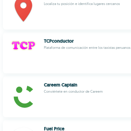
Localiza tu posición e identifica lugares cercanos
TCPconductor
Plataforma de comunicación entre los taxistas peruanos 
Careem Captain
Conviértete en conductor de Careem
Fuel Price