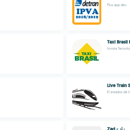
Plus app dev
Taxi Brasil
Invista Tecnol
Live Train 
El estados de l
Zad - زاد