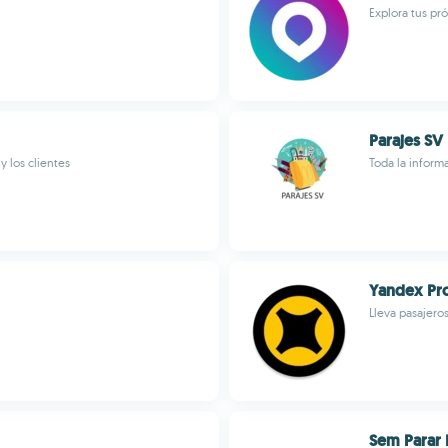
Explora tus pró
Parajes SV
y los clientes
Toda la informa
Yandex Pr
Lleva pasajeros
Sem Parar 