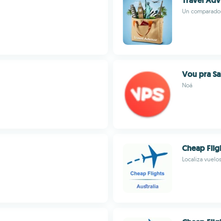
Travel Adv
Un comparador 
Vou pra Sa
Noá
Cheap Fligh
Localiza vuelos