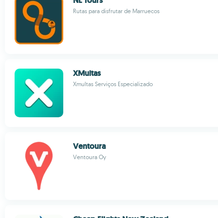
NL Tours
Rutas para disfrutar de Marruecos
XMultas
Xmultas Serviços Especializado
Ventoura
Ventoura Oy