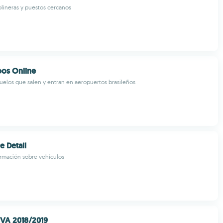
lineras y puestos cercanos
oos Online
vuelos que salen y entran en aeropuertos brasileños
e Detail
rmación sobre vehículos
PVA 2018/2019