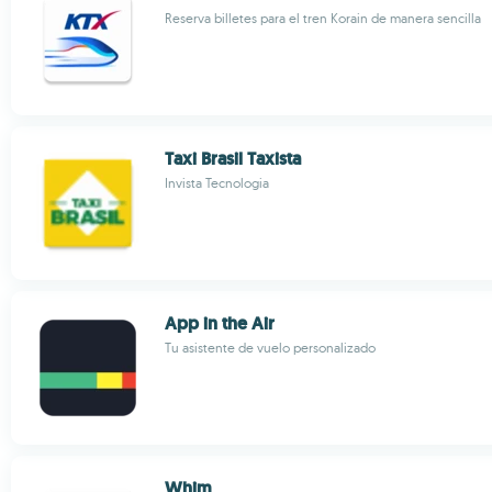
Reserva billetes para el tren Korain de manera sencilla
Taxi Brasil Taxista
Invista Tecnologia
App in the Air
Tu asistente de vuelo personalizado
Whim