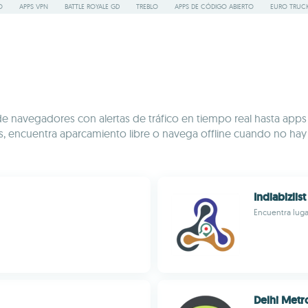
O
APPS VPN
BATTLE ROYALE GD
TREBLO
APPS DE CÓDIGO ABIERTO
EURO TRUCK
Desde navegadores con alertas de tráfico en tiempo real hasta a
scos, encuentra aparcamiento libre o navega offline cuando no h
Indiabizlist
Encuentra luga
Delhi Metr