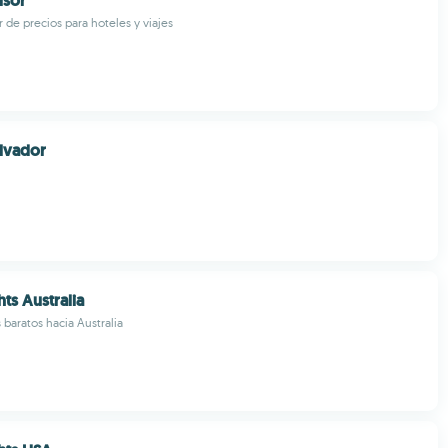
isor
de precios para hoteles y viajes
lvador
ts Australia
 baratos hacia Australia