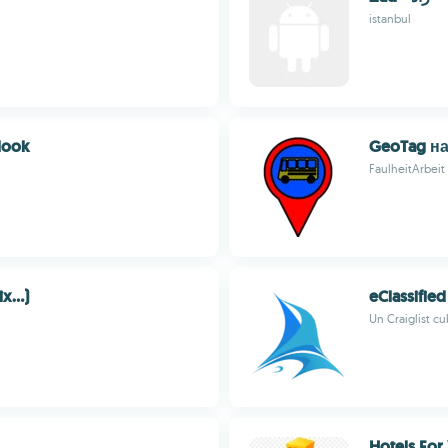
istanbul
look
GeoTag н
FaulheitArbeit
...)
eClassified
Un Craiglist c
Hotels For