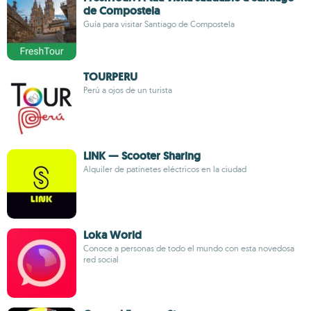
de Compostela
Guía para visitar Santiago de Compostela
TOURPERU
Perú a ojos de un turista
LINK — Scooter Sharing
Alquiler de patinetes eléctricos en la ciudad
Loka World
Conoce a personas de todo el mundo con esta novedosa
red social