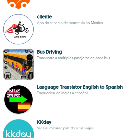
cliente
App de servicio de mototaxis en México
Bus Driving
Transporta a múltiples pasajeros en cada bus
Language Translator English to Spanish
Traducción de inglés a español
KKday
Saca el máximo partido a tus viajes