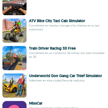
ATV Bike City Taxi Cab Simulator
Conviértete en taxista y recoge a los clientes en tu taxi
cuatrimoto
Train Driver Racing 3D Free
Conviértete en un conductor de trenes con este simulador
en 3D
Underworld Don Gang Car Thief Simulator
Adéntrate en esta ciudad llena de mafiosos
MissCar
App para compartir coche entre chicas