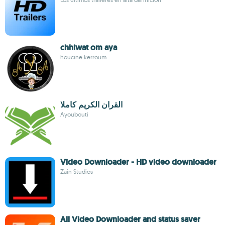
chhiwat om aya
houcine kerroum
القران الكريم كاملا
Ayoubouti
Video Downloader - HD video downloader
Zain Studios
All Video Downloader and status saver