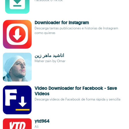
Downloader for Instagram
Descarga tantas publicaciones e historias de Instagram
como quieras
اناشيد ‏ماهر ‏زين
Maher zain by Omar
Video Downloader for Facebook - Save
Videos
Descarga vídeos de Facebook de forma rápida y sencilla
ytd964
Ali