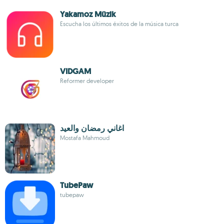
Yakamoz Müzik
Escucha los últimos éxitos de la música turca
VIDGAM
Reformer developer
اغاني رمضان والعيد
Mostafa Mahmoud
TubePaw
tubepaw