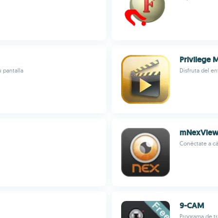
Privilege 
u pantalla
Disfruta del e
mNexVie
Conéctate a cá
9-CAM
Programa de t