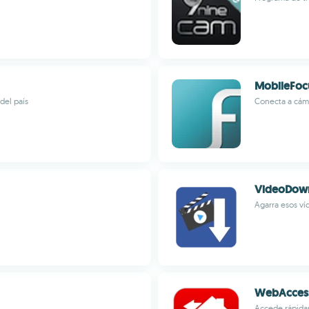
MobileFoc
del país
Conecta a cám
VideoDown
Agarra esos ví
WebAcces
Accede rápidam