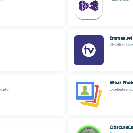
ic
Centro de entr
Emmanuel
Visualiza los 
Wear Phot
voritos
Excelente modo
ObscuraC