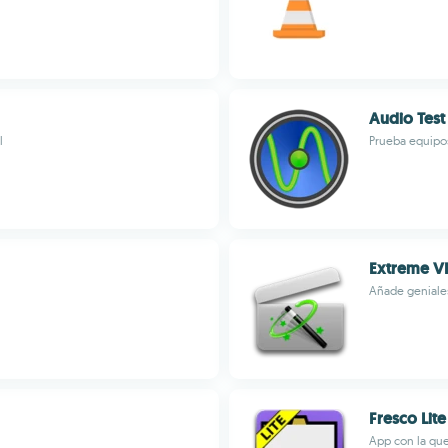
Audio Test
l
Prueba equipos
Extreme V
Añade geniales
Fresco Lite
App con la que 