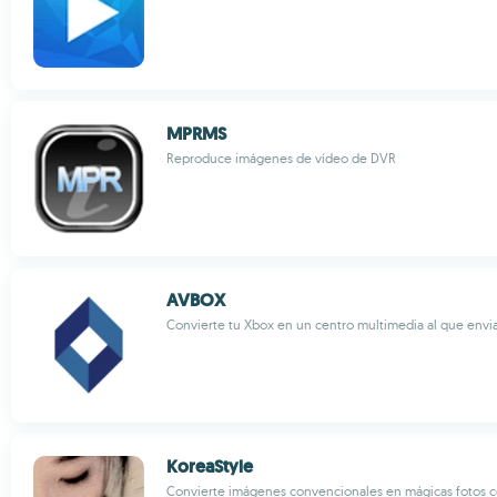
MPRMS
Reproduce imágenes de vídeo de DVR
AVBOX
Convierte tu Xbox en un centro multimedia al que envi
KoreaStyle
Convierte imágenes convencionales en mágicas fotos c