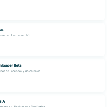
us
aras con EverFocus DVR
loader Beta
deos de Facebook y descárgalos
s A
ente a tu LinkStation o TeraStation