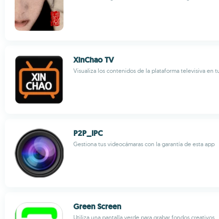
XinChao TV
Visualiza los contenidos de la plataforma televisiva en t
P2P_IPC
Gestiona tus videocámaras con la garantía de esta app
Green Screen
Utiliza una pantalla verde para grabar fondos creativos