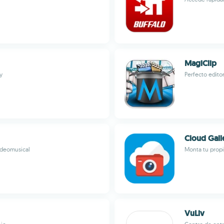
MagiClip
y
Perfecto edito
Cloud Gall
videomusical
Monta tu propi
VuLiv