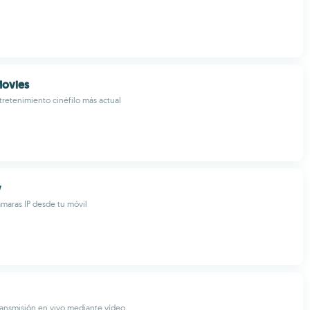
Movies
ntretenimiento cinéfilo más actual
w
maras IP desde tu móvil
ransmisión en vivo mediante vídeo