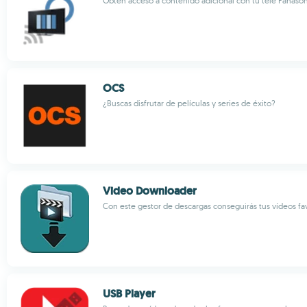
Obtén acceso a contenido adicional con tu tele Panason
OCS
¿Buscas disfrutar de películas y series de éxito?
Video Downloader
Con este gestor de descargas conseguirás tus vídeos fa
USB Player