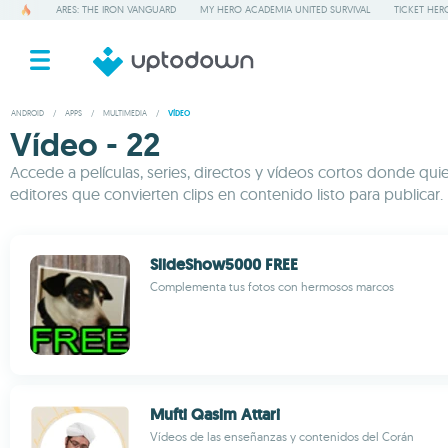
ARES: THE IRON VANGUARD
MY HERO ACADEMIA UNITED SURVIVAL
TICKET HER
ANDROID
/
APPS
/
MULTIMEDIA
/
VÍDEO
Vídeo - 22
Accede a películas, series, directos y vídeos cortos donde qui
editores que convierten clips en contenido listo para publicar
SlideShow5000 FREE
Complementa tus fotos con hermosos marcos
Mufti Qasim Attari
Vídeos de las enseñanzas y contenidos del Corán