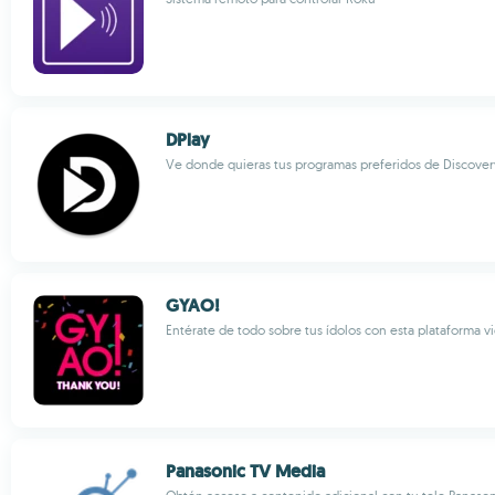
DPlay
Ve donde quieras tus programas preferidos de Discover
GYAO!
Entérate de todo sobre tus ídolos con esta plataforma 
Panasonic TV Media