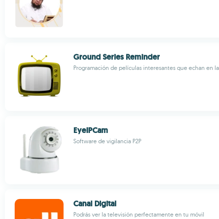
Ground Series Reminder
Programación de películas interesantes que echan en la
EyeIPCam
Software de vigilancia P2P
Canal Digital
Podrás ver la televisión perfectamente en tu móvil