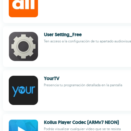
User Setting_Free
Ten acceso a la configuración de tu apartado audiovisua
YourTV
Presencia tu programación detallada en la pantalla
Kollus Player Codec (ARMv7 NEON)
Podrás visualizar cualquier vídeo que se te resista