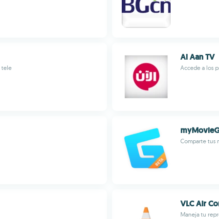
Al Aan TV
 tele
Accede a los p
myMovieG
Comparte tus 
VLC Air Co
Maneja tu repr