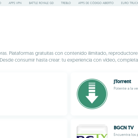
O
APPS VPN
BATTLE ROYALE GD
TREBLO
APPS DE CÓDIGO ABIERTO
EURO TRUCK
eras. Plataformas gratuitas con contenido ilimitado, reproductor
. Desde consumir hasta crear: tu experiencia con vídeo, completa
jTorrent
Potente a la v
BGCN TV
Encuentra los