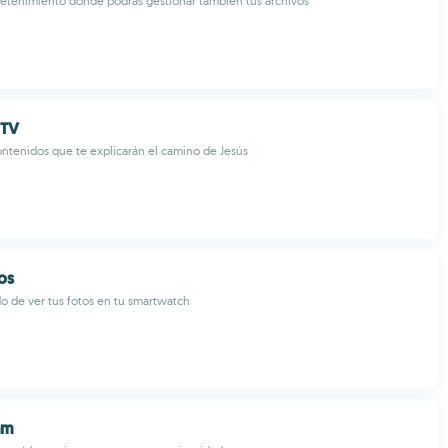
etenimiento donde podrás gestionar también tus archivos
 TV
contenidos que te explicarán el camino de Jesús
os
 de ver tus fotos en tu smartwatch
am