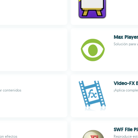
Max Playe
Solución para 
Video-FX E
ar contenidos
¡Aplica comple
SWF File P
on efectos
Reproduce esta