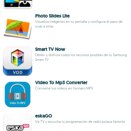
Photo Slides Lite
Visualiza imágenes en tu pantalla y configura el paso de
unas a otras
Smart TV Now
Obtén y disfruta todos los recursos posibles de tu Samsung
Smart TV
Video To Mp3 Converter
Convierte tus vídeos en formato MP3
eskaGO
Ve TV y escucha tu programación de radio polaca favorita