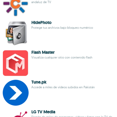
andaluz de TV
HidePhoto
Protege tus archivos bajo bloqueo numérico
Flash Master
Visualiza cualquier sitio con contenido flash
Tune.pk
Accede a miles de vídeos subidos en Pakistán
LG TV Media
Dispón de miles de programas, vídeos y fotos con la TV de