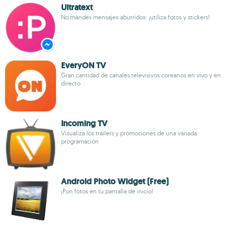
Ultratext
No mandes mensajes aburridos: ¡utiliza fotos y stickers!
EveryON TV
Gran cantidad de canales televisivos coreanos en vivo y en
directo
Incoming TV
Visualiza los tráilers y promociones de una variada
programación
Android Photo Widget (Free)
¡Pon fotos en tu pantalla de inicio!