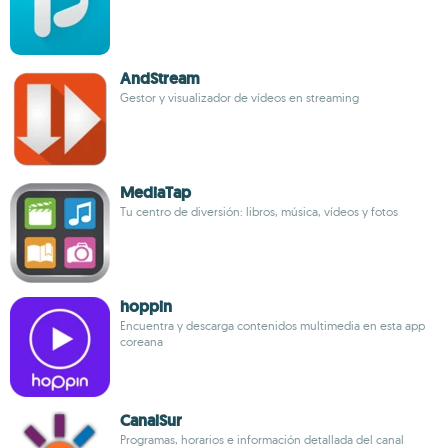
AndStream
Gestor y visualizador de vídeos en streaming
MediaTap
Tu centro de diversión: libros, música, vídeos y fotos
hoppin
Encuentra y descarga contenidos multimedia en esta app
coreana
CanalSur
Programas, horarios e información detallada del canal