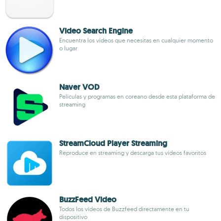
Video Search Engine
Encuentra los vídeos que necesitas en cualquier momento
o lugar
Naver VOD
Películas y programas en coreano desde esta plataforma de
streaming
StreamCloud Player Streaming
Reproduce en streaming y descarga tus vídeos favoritos
BuzzFeed Video
Todos los vídeos de Buzzfeed directamente en tu
dispositivo