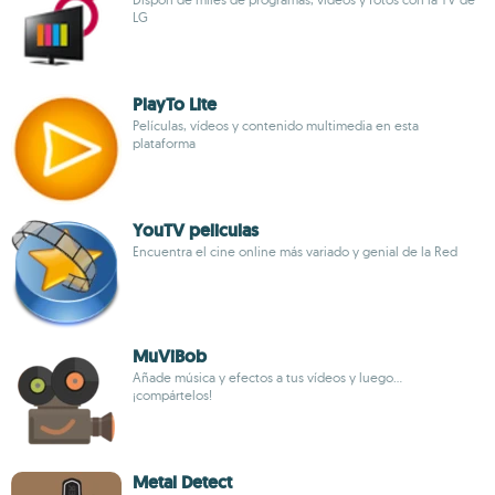
LG
PlayTo Lite
Películas, vídeos y contenido multimedia en esta
plataforma
YouTV peliculas
Encuentra el cine online más variado y genial de la Red
MuViBob
Añade música y efectos a tus vídeos y luego...
¡compártelos!
Metal Detect