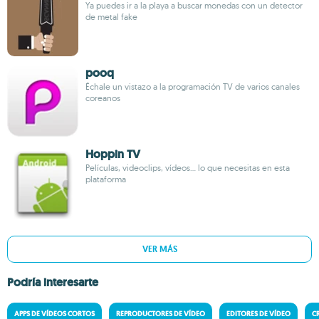
Ya puedes ir a la playa a buscar monedas con un detector
de metal fake
pooq
Échale un vistazo a la programación TV de varios canales
coreanos
Hoppin TV
Películas, videoclips, vídeos... lo que necesitas en esta
plataforma
VER MÁS
Podría interesarte
APPS DE VÍDEOS CORTOS
REPRODUCTORES DE VÍDEO
EDITORES DE VÍDEO
C