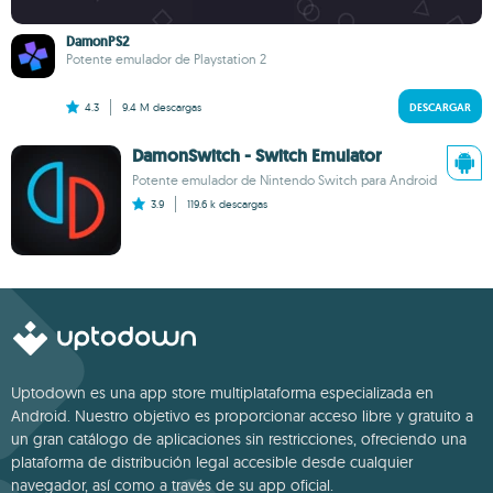
DamonPS2
Potente emulador de Playstation 2
4.3
9.4 M
descargas
DESCARGAR
DamonSwitch - Switch Emulator
Potente emulador de Nintendo Switch para Android
3.9
119.6 k
descargas
Uptodown es una app store multiplataforma especializada en
Android. Nuestro objetivo es proporcionar acceso libre y gratuito a
un gran catálogo de aplicaciones sin restricciones, ofreciendo una
plataforma de distribución legal accesible desde cualquier
navegador, así como a través de su app oficial.