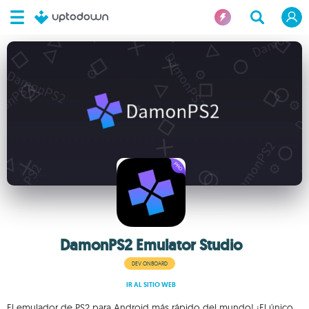
DamonPS2 Emulator Studio
DEV ONBOARD
IR AL SITIO WEB
El emulador de PS2 para Android más rápido del mundo! ¡El único