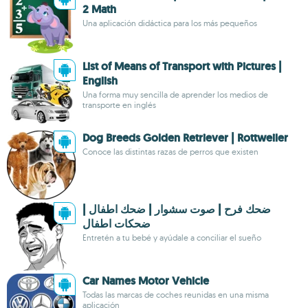
2 Math
Una aplicación didáctica para los más pequeños
List of Means of Transport with Pictures |
English
Una forma muy sencilla de aprender los medios de
transporte en inglés
Dog Breeds Golden Retriever | Rottweiler
Conoce las distintas razas de perros que existen
ضحك فرح | صوت سشوار | ضحك اطفال |
ضحكات اطفال
Entretén a tu bebé y ayúdale a conciliar el sueño
Car Names Motor Vehicle
Todas las marcas de coches reunidas en una misma
aplicación