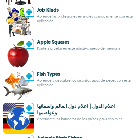
Job Kinds
Aprende las profesiones en inglés cómodamente con esta
aplicación
Apple Squares
Ponte a prueba en este adictivo juego de memoria
Fish Types
Aprende y descubre los distintos tipos de peces con esta
aplicación
اعلام الدول | اعلام دول العالم واسمائها
وعواصمها
Apréndete las banderas de los países y sus capitales