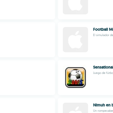
Football 
El simulador d
Sensationa
Juego de fútbol
Nimuh en b
Un rompecabeza