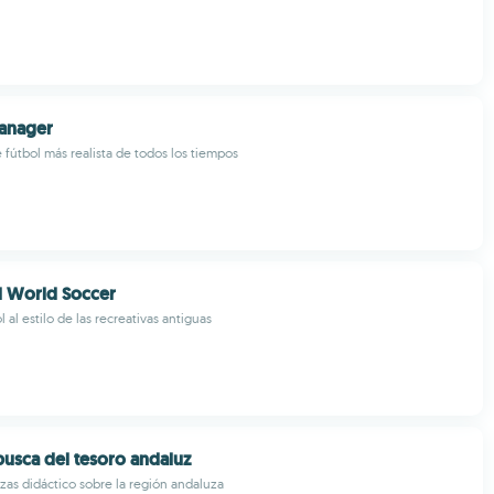
Manager
e fútbol más realista de todos los tiempos
l World Soccer
 al estilo de las recreativas antiguas
usca del tesoro andaluz
s didáctico sobre la región andaluza