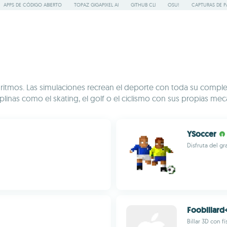
APPS DE CÓDIGO ABIERTO
TOPAZ GIGAPIXEL AI
GITHUB CLI
OSU!
CAPTURAS DE P
mos. Las simulaciones recrean el deporte con toda su complejidad
iplinas como el skating, el golf o el ciclismo con sus propias mec
YSoccer
Disfruta del g
Foobillard
Billar 3D con f