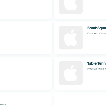
BombSqua
Otra versión 
Table Tenni
s
Practica tenis
ersión