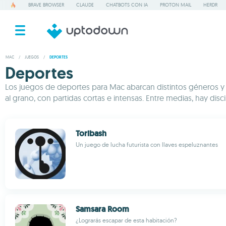
BRAVE BROWSER
CLAUDE
CHATBOTS CON IA
PROTON MAIL
HERDR
MAC
/
JUEGOS
/
DEPORTES
Deportes
Los juegos de deportes para Mac abarcan distintos géneros y rit
al grano, con partidas cortas e intensas. Entre medias, hay disc
Toribash
Un juego de lucha futurista con llaves espeluznantes
Samsara Room
¿Lograrás escapar de esta habitación?