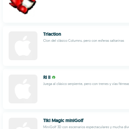
Triaction
Clon del clásico Columns, pero con esferas saltarinas
Ri li
Juega al clásico serpiente, pero con trenes y vías férrea
Tiki Magic miniGolf
MiniGolf 3D con escenarios espectaculares y mucha div