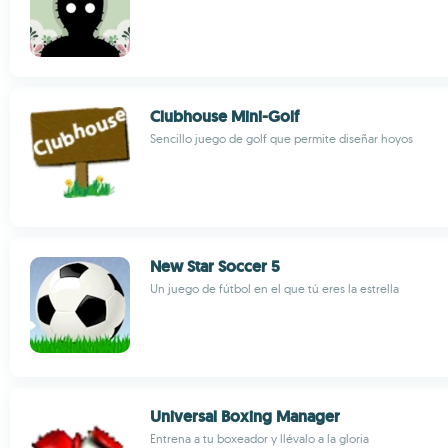
Clubhouse Mini-Golf
Sencillo juego de golf que permite diseñar hoyos
New Star Soccer 5
Un juego de fútbol en el que tú eres la estrella
Universal Boxing Manager
Entrena a tu boxeador y llévalo a la gloria