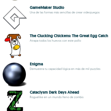
GameMaker Studio
Una de las formas más sencillas de crear videojuegos
The Clucking Chickens: The Great Egg Catch
Atrapa todos los huevos con este pollo
Enigma
Demuestra tu capacidad lógica en más de mil puzzles
Cataclysm Dark Days Ahead
Roguelike en un mundo lleno de zombis