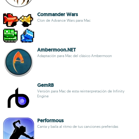
Commander Wars
Clon de Advance Wars para Mac
Ambermoon.NET
Adaptación para Mac del clásico Ambermoon
GemRB
Versión para Mac de esta reinterpretación de Infinity
Engine
Performous
Canta y baila al ritmo de tus canciones preferidas