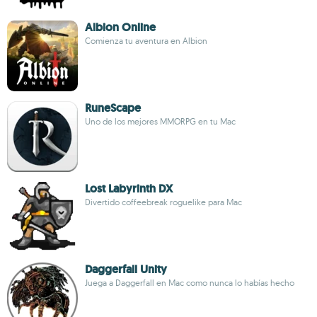
Albion Online
Comienza tu aventura en Albion
RuneScape
Uno de los mejores MMORPG en tu Mac
Lost Labyrinth DX
Divertido coffeebreak roguelike para Mac
Daggerfall Unity
Juega a Daggerfall en Mac como nunca lo habías hecho