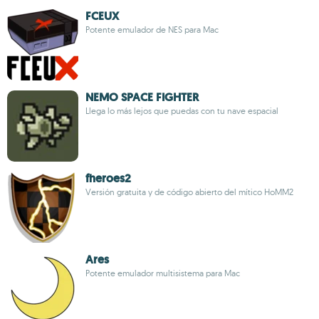
FCEUX
Potente emulador de NES para Mac
NEMO SPACE FIGHTER
Llega lo más lejos que puedas con tu nave espacial
fheroes2
Versión gratuita y de código abierto del mítico HoMM2
Ares
Potente emulador multisistema para Mac