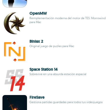
OpenMW
Reimplementación moderna del motor de TES: Morrowind
para Mac
Biniax 2
Original juego de puzles para Mac
Space Station 14
Sobrevive en una absurda estación espacial
FireSave
Gestiona partidas guardadas para todos tus videojuegos