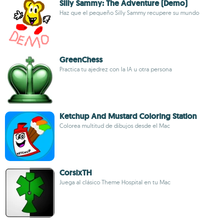
Silly Sammy: The Adventure (Demo)
Haz que el pequeño Silly Sammy recupere su mundo
GreenChess
Practica tu ajedrez con la IA u otra persona
Ketchup And Mustard Coloring Station
Colorea multitud de dibujos desde el Mac
CorsixTH
Juega al clásico Theme Hospital en tu Mac