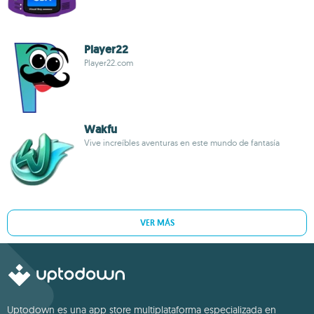
Player22
Player22.com
Wakfu
Vive increíbles aventuras en este mundo de fantasía
VER MÁS
Uptodown es una app store multiplataforma especializada en