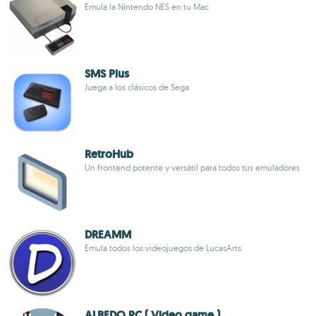
Emula la Nintendo NES en tu Mac
SMS Plus
Juega a los clásicos de Sega
RetroHub
Un frontend potente y versátil para todos tus emuladores
DREAMM
Emula todos los videojuegos de LucasArts
ALBEDO PC ( Video game )