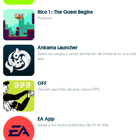
Rico 1 : The Quest Begins
Phantom
Ankama Launcher
Todos los juegos y series animación de Ankama en una sola
app
OFF
Versión para Mac de este clásico RPG
EA App
Juega a tus títulos preferidos de EA en Mac