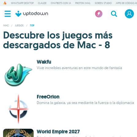
WHATSAPP DESKTOP
CLAUDE
CHATBOTS CON IA
PROTON MAIL
SCREEN STUDIO
APPS DE CÓDIGO A
MAC
/
JUEGOS
/
TOP
Descubre los juegos más
descargados de Mac - 8
Wakfu
Vive increíbles aventuras en este mundo de fantasía
FreeOrion
Domina la galaxia, ya sea mediante la fuerza o la diplomacia
World Empire 2027