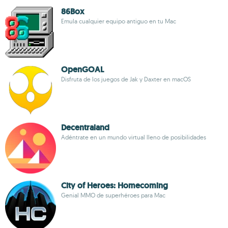
86Box
Emula cualquier equipo antiguo en tu Mac
OpenGOAL
Disfruta de los juegos de Jak y Daxter en macOS
Decentraland
Adéntrate en un mundo virtual lleno de posibilidades
City of Heroes: Homecoming
Genial MMO de superhéroes para Mac