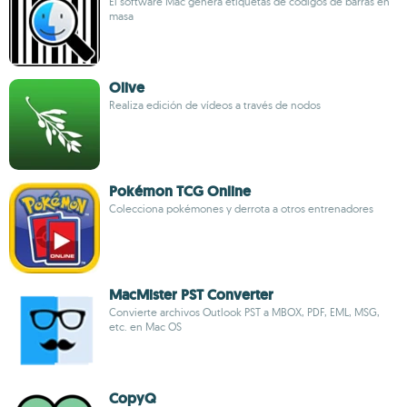
El software Mac genera etiquetas de códigos de barras en
masa
Olive
Realiza edición de vídeos a través de nodos
Pokémon TCG Online
Colecciona pokémones y derrota a otros entrenadores
MacMister PST Converter
Convierte archivos Outlook PST a MBOX, PDF, EML, MSG,
etc. en Mac OS
CopyQ