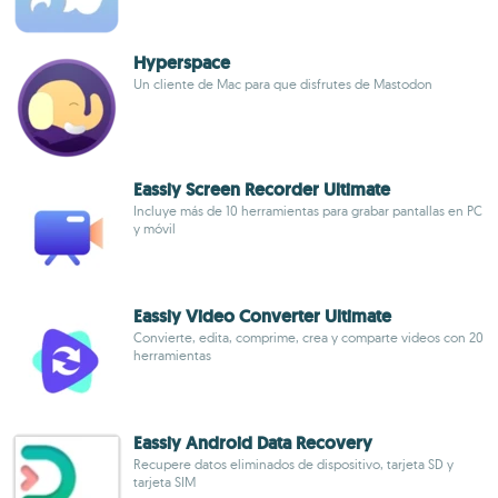
Hyperspace
Un cliente de Mac para que disfrutes de Mastodon
Eassiy Screen Recorder Ultimate
Incluye más de 10 herramientas para grabar pantallas en PC
y móvil
Eassiy Video Converter Ultimate
Convierte, edita, comprime, crea y comparte videos con 20
herramientas
Eassiy Android Data Recovery
Recupere datos eliminados de dispositivo, tarjeta SD y
tarjeta SIM