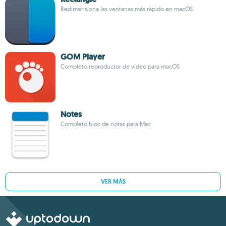
Redimensiona las ventanas más rápido en macOS
GOM Player
Completo reproductor de vídeo para macOS
Notes
Completo bloc de notas para Mac
VER MÁS