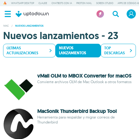
WHATSAPP DESKTOP
CLAUDE
CHATBOTS CON IA
PROTON MAIL
SCREEN STUDIO
APPS DE CÓDIGO A
MAC
/
NUEVOS LANZAMIENTOS
Nuevos lanzamientos - 23
ÚLTIMAS
NUEVOS
TOP
ACTUALIZACIONES
LANZAMIENTOS
DESCARGAS
vMail OLM to MBOX Converter for macOS
Convierte archivos OLM de Mac Outlook a otros formatos
MacSonik Thunderbird Backup Tool
Herramienta para respaldar y migrar correos de
Thunderbird