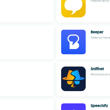
Potente lector
Beeper
Todas tus herr
Sniffnet
Monitoriza el t
Speechify