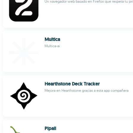
Un navegador web basado en Firefox que respeta tu pr
Multica
Multica-ai
Hearthstone Deck Tracker
Mejora en Hearthstone gracias a esta app compañera
Pipali