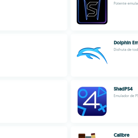
Potente emula
Dolphin Em
Disfruta de to
ShadPS4
Emulador de P
Calibre