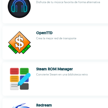
Disfruta de tu música favorita de forma alternativa
OpenTTD
Crea la mejor red de transporte
Steam ROM Manager
Convierte Steam en una biblioteca retro
Redream