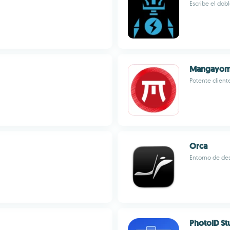
Escribe el dob
Mangayom
Potente clien
Orca
Entorno de des
PhotoID St