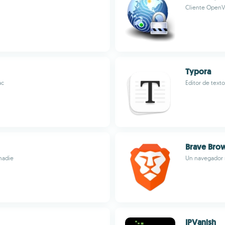
Cliente OpenV
Typora
ac
Editor de text
Brave Bro
nadie
Un navegador 
IPVanish