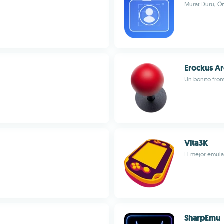
Murat Duru, Ö
Erockus A
Un bonito fro
Vita3K
El mejor emula
SharpEmu