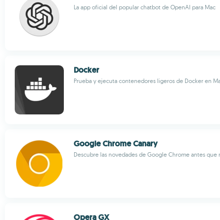
La app oficial del popular chatbot de OpenAI para Mac
Docker
Prueba y ejecuta contenedores ligeros de Docker en M
Google Chrome Canary
Descubre las novedades de Google Chrome antes que 
Opera GX