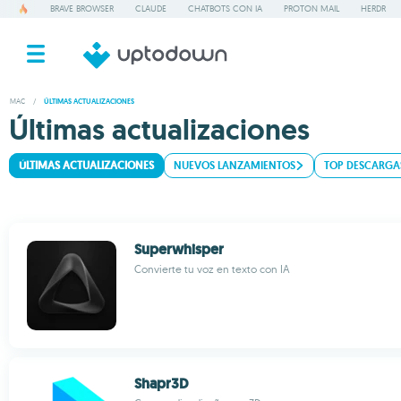
BRAVE BROWSER
CLAUDE
CHATBOTS CON IA
PROTON MAIL
HERDR
MAC
/
ÚLTIMAS ACTUALIZACIONES
Últimas actualizaciones
ÚLTIMAS ACTUALIZACIONES
NUEVOS LANZAMIENTOS
TOP DESCARGA
Superwhisper
Convierte tu voz en texto con IA
Shapr3D