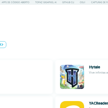
APPS DE CÓDIGO ABIERTO
TOPAZ GIGAPIXEL AI
GITHUB CLI
OSU!
CAPTURAS DE P
S
Hytale
Vive infinitas
YACReade