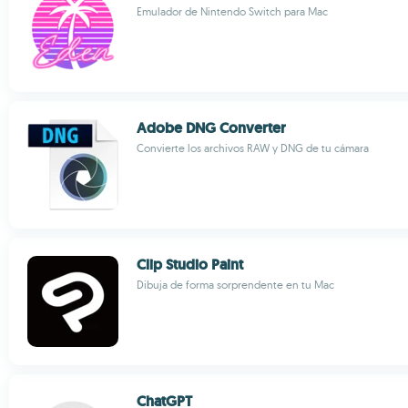
Emulador de Nintendo Switch para Mac
Adobe DNG Converter
Convierte los archivos RAW y DNG de tu cámara
Clip Studio Paint
Dibuja de forma sorprendente en tu Mac
ChatGPT