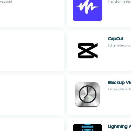
ivacidad
Transforma tex
CapCut
Edita vídeos c
iBackup V
Extrae datos d
Lightning A