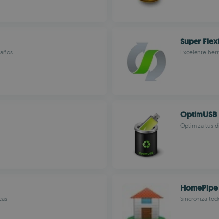
Super Flex
 años
Excelente herr
OptimUSB
Optimiza tus d
HomePipe
cas
Sincroniza tod