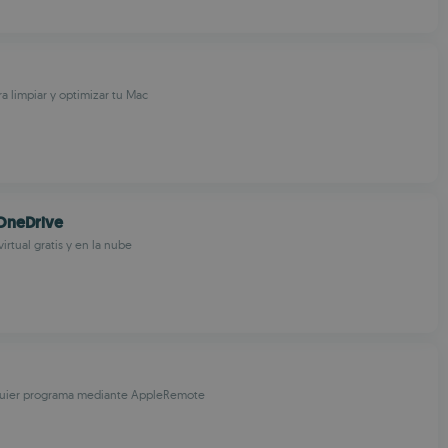
ra limpiar y optimizar tu Mac
OneDrive
irtual gratis y en la nube
quier programa mediante AppleRemote