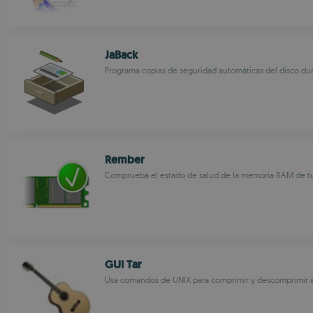
JaBack
Programa copias de seguridad automáticas del disco du
Rember
Comprueba el estado de salud de la memoria RAM de t
GUI Tar
Usa comandos de UNIX para comprimir y descomprimir a