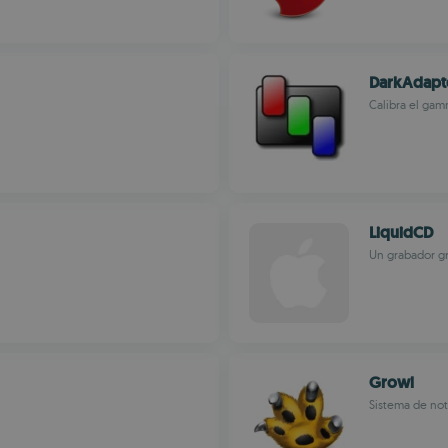
DarkAdapt
Calibra el gam
LiquidCD
Un grabador gr
Growl
Sistema de not