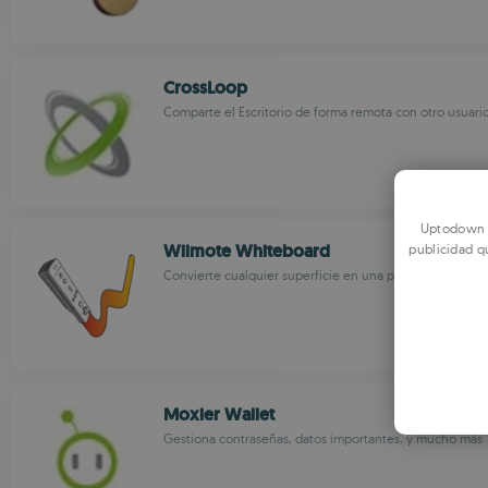
CrossLoop
Comparte el Escritorio de forma remota con otro usuari
Uptodown u
Wiimote Whiteboard
publicidad q
Convierte cualquier superficie en una pantalla interacti
Moxier Wallet
Gestiona contraseñas, datos importantes, y mucho más