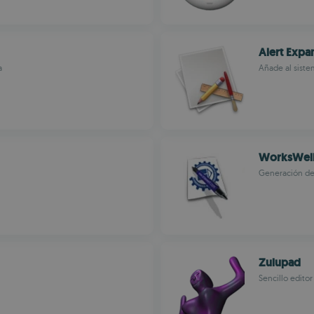
Alert Expa
a
Añade al siste
WorksWel
Generación de
Zulupad
Sencillo edito