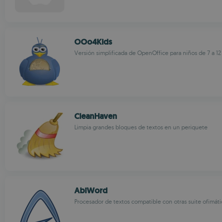
OOo4Kids
Versión simplificada de OpenOffice para niños de 7 a 12
CleanHaven
Limpia grandes bloques de textos en un periquete
AbiWord
Procesador de textos compatible con otras suite ofimáti