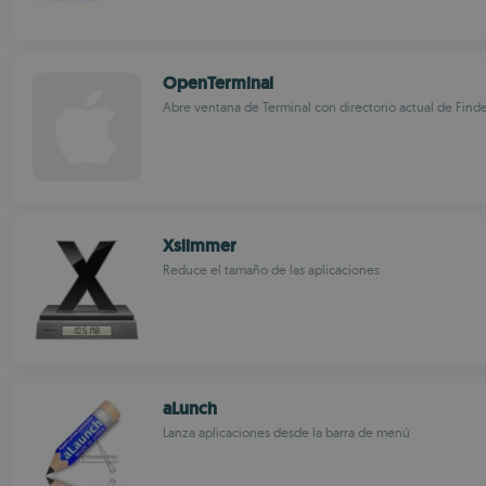
OpenTerminal
Abre ventana de Terminal con directorio actual de Find
Xslimmer
Reduce el tamaño de las aplicaciones
aLunch
Lanza aplicaciones desde la barra de menú