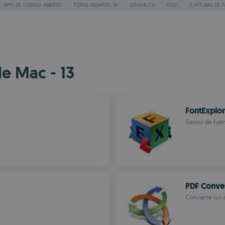
APPS DE CÓDIGO ABIERTO
TOPAZ GIGAPIXEL AI
GITHUB CLI
OSU!
CAPTURAS DE P
e Mac - 13
FontExplor
Gestor de fuen
PDF Conver
Convierte tus 