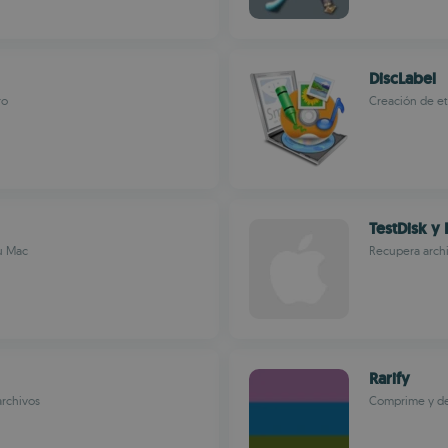
DiscLabel
ro
Creación de e
TestDisk y
u Mac
Recupera archi
Rarify
rchivos
Comprime y d