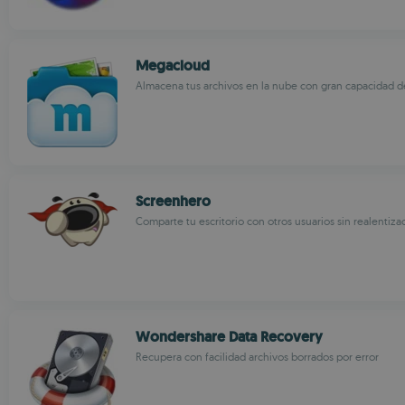
Megacloud
Almacena tus archivos en la nube con gran capacidad 
Screenhero
Comparte tu escritorio con otros usuarios sin realentiza
Wondershare Data Recovery
Recupera con facilidad archivos borrados por error