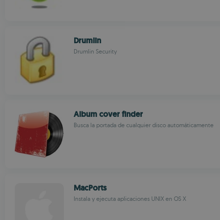
Drumlin
Drumlin Security
Album cover finder
Busca la portada de cualquier disco automáticamente
MacPorts
Instala y ejecuta aplicaciones UNIX en OS X