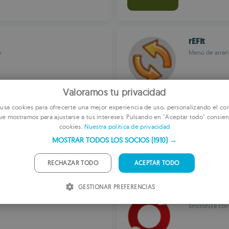
rEFIt
o
Menú de arran
Valoramos tu privacidad
sa cookies para ofrecerte una mejor experiencia de uso, personalizando el con
IceClean
ue mostramos para ajustarse a tus intereses. Pulsando en "Aceptar todo" consien
E
cookies.
Nuestra política de privacidad
va
Mantenimiento
F
MOSTRAR TODOS LOS SOCIOS
(1910) →
G
RECHAZAR TODO
ACEPTAR TODO
P
GESTIONAR PREFERENCIAS
I
fruux
Sincroniza con
S
R