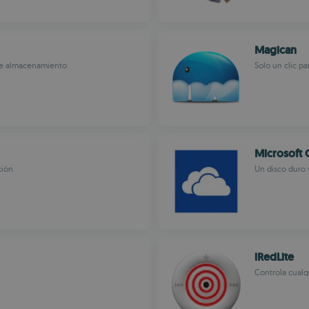
Magican
de almacenamiento
Solo un clic pa
Microsoft 
ción
Un disco duro v
iRedLite
Controla cual