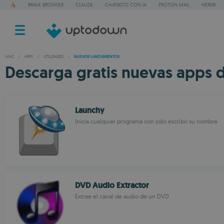
BRAVE BROWSER
CLAUDE
CHATBOTS CON IA
PROTON MAIL
HERDR
MAC
/
APPS
/
UTILIDADES
/
NUEVOS LANZAMIENTOS
Descarga gratis nuevas apps d
Launchy
Inicia cualquier programa con sólo escribir su nombre
DVD Audio Extractor
Extrae el canal de audio de un DVD