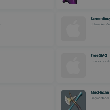
ScreenRec
er
Utiliza otro 
FreeDMG
Creación y ed
MacHacha
Fragmentador d