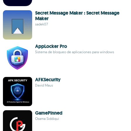
Secret Message Maker : Secret Message
Maker
sadek07
AppLocker Pro
Sistema de bloqueo de aplicaciones para windows
AFKSecurity
David Maus
GamePinned
Osama Siddiqui