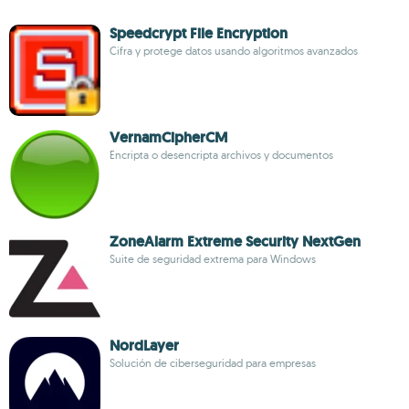
Speedcrypt File Encryption
Cifra y protege datos usando algoritmos avanzados
VernamCipherCM
Encripta o desencripta archivos y documentos
ZoneAlarm Extreme Security NextGen
Suite de seguridad extrema para Windows
NordLayer
Solución de ciberseguridad para empresas