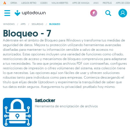
OPERA
JUEGOS RETRO
CODEX
MALWAREBYTES
APPS DE MANGA
ANKI
PROTEUS
APPS DE CÓD
WINDOWS
/
APPS
/
SEGURIDAD
/
BLOQUEO
Bloqueo - 7
Adéntrate en el ámbito de Bloqueo para Windows y transforma tus medidas de
seguridad de datos. Mejora tu protección utilizando herramientas avanzadas
diseñadas para mantener tu información sensible a salvo de accesos no
autorizados. Estas opciones incluyen una variedad de funciones como cifrado,
restricciones de acceso y mecanismos de bloqueo comprensivos para adaptarse
a tus necesidades. Ya sea que protejas archivos PDF con contraseñas, configures
restricciones de impresión o cifres volúmenes del sistema, esta colección tiene
lo que necesitas. Las opciones aquí son fáciles de usar y ofrecen soluciones
robustas tanto para individuos como para empresas. Comienza descargando el
título que elijas desde Uptodown y experimenta la tranquilidad de saber que
tus datos están seguros. Aseguremos tu privacidad: pruébalo hoy mismo.
SatLocker
Herramienta de encriptación de archivos