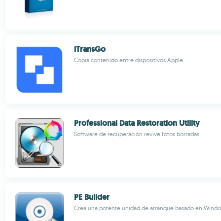
iTransGo
Copia contenido entre dispositivos Apple
Professional Data Restoration Utility
Software de recuperación revive fotos borradas
PE Builder
Crea una potente unidad de arranque basado en Wind