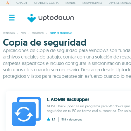
CAPCUT
CHATBOTS CON IA
MANUS
MALWAREBYTES
APPS DE MANGA
WINDOWS
/
APPS
/
SEGURIDAD
/
COPIA DE SEGURIDAD
Copia de seguridad
Aplicaciones de Copia de seguridad para Windows son fundam
archivos cruciales de trabajo, contar con una solución de respa
carpetas específicos e incluso configurar la sincronización aut
solo unos clics cuando sea necesario. Descarga desde Uptodown
protegidos y listos para recuperarse sin esfuerzo cuando lo ne
1. AOMEI Backupper
AOMEI Backupper es un programa para Windows que te 
seguridad en tu PC de forma casi automática. Tan solo 
3.7
51.8 k
descargas