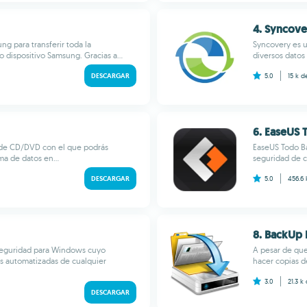
4. Syncove
g para transferir toda la
Syncovery es u
 dispositivo Samsung. Gracias a...
diversos datos
DESCARGAR
5.0
15 k
d
6. EaseUS 
 de CD/DVD con el que podrás
EaseUS Todo Ba
a de datos en...
seguridad de c
DESCARGAR
5.0
456.6
8. BackUp
 seguridad para Windows cuyo
A pesar de que
s automatizadas de cualquier
hacer copias d
3.0
21.3 k
DESCARGAR