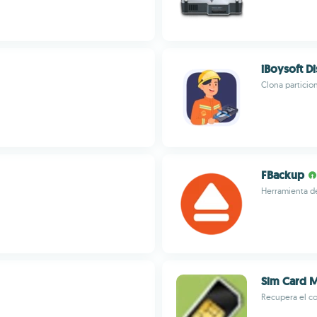
iBoysoft 
Clona particio
FBackup
Herramienta de
Sim Card 
Recupera el co