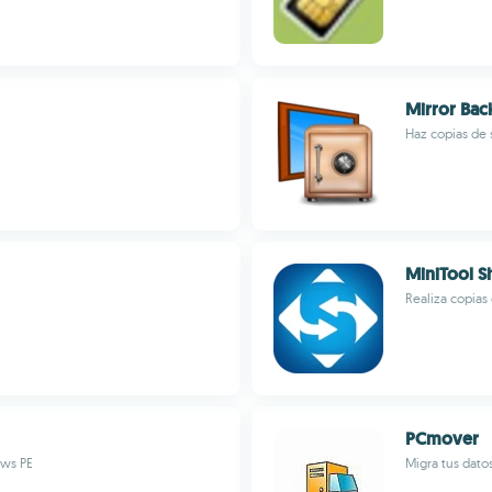
Mirror Ba
Haz copias de 
MiniTool 
Realiza copias
PCmover
ows PE
Migra tus dato