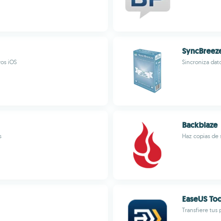
SyncBreez
vos iOS
Sincroniza dato
Backblaze
s
Haz copias de 
EaseUS To
Transfiere tus