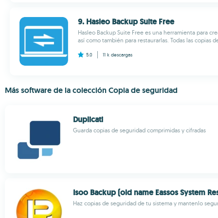
9. Hasleo Backup Suite Free
Hasleo Backup Suite Free es una herramienta para cr
así como también para restaurarlas. Todas las copias d
5.0
11 k
descargas
Más software de la colección Copia de seguridad
Duplicati
Guarda copias de seguridad comprimidas y cifradas
Isoo Backup (old name Eassos System Res
Haz copias de seguridad de tu sistema y mantenlo segu