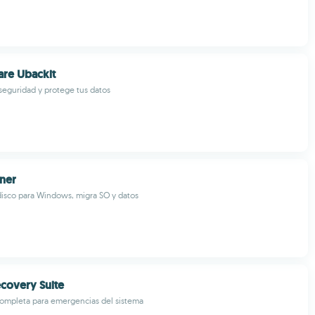
re Ubackit
seguridad y protege tus datos
ner
isco para Windows, migra SO y datos
ecovery Suite
completa para emergencias del sistema