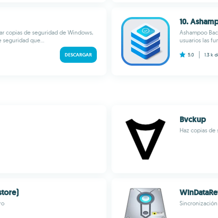
10. Asham
ear copias de seguridad de Windows,
Ashampoo Backu
e seguridad que...
usuarios las fu
DESCARGAR
5.0
1.3 k
d
Bvckup
Haz copias de 
tore)
WinDataRef
ro
Sincronización