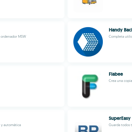
Handy Bac
un ordenador MSW
Completa utili
Fiabee
Crea una copia
SuperEasy
l y automática
Guarda todos t