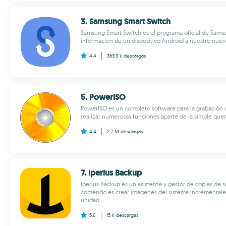
3. Samsung Smart Switch
Samsung Smart Switch es el programa oficial de Samsun
información de un dispositivo Android a nuestro nuevo
4.4
363.3 k
descargas
5. PowerISO
PowerISO es un completo software para la grabación
realizar numerosas funciones aparte de la simple quem
4.4
2.7 M
descargas
7. Iperius Backup
Iperius Backup es un asistente y gestor de copias de
cometido es crear imágenes del sistema incrementale
unidad...
5.0
15 k
descargas