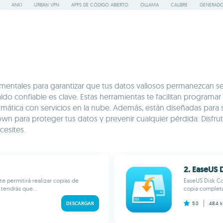
ANKI
URBAN VPN
APPS DE CÓDIGO ABIERTO
OLLAMA
CALIBRE
GENERADO
entales para garantizar que tus datos valiosos permanezcan s
ldo confiable es clave. Estas herramientas te facilitan programa
omática con servicios en la nube. Además, están diseñadas para s
 para proteger tus datos y prevenir cualquier pérdida. Disfruta
cesites.
2. EaseUS 
permitirá realizar copias de
EaseUS Disk Co
tendrás que...
copia complet
DESCARGAR
5.0
48.4 