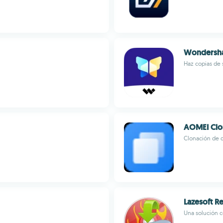
Wondersha
Haz copias de 
AOMEI Clo
Clonación de d
Lazesoft R
Una solución 