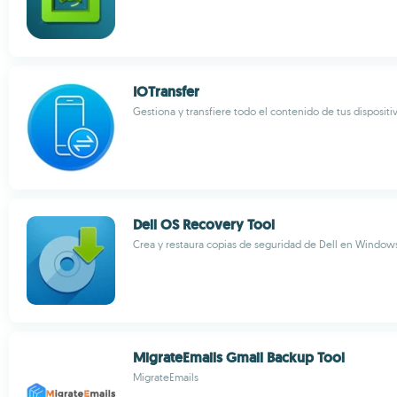
IOTransfer
Gestiona y transfiere todo el contenido de tus dispositi
Dell OS Recovery Tool
Crea y restaura copias de seguridad de Dell en Window
MigrateEmails Gmail Backup Tool
MigrateEmails