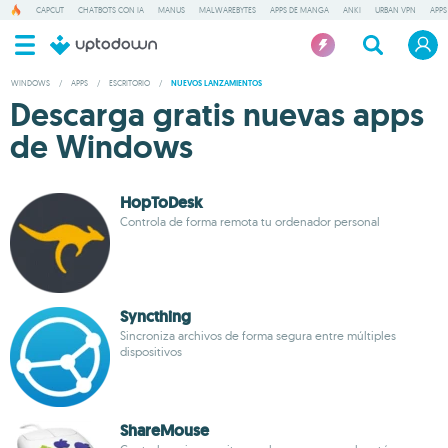
CAPCUT
CHATBOTS CON IA
MANUS
MALWAREBYTES
APPS DE MANGA
ANKI
URBAN VPN
APPS
WINDOWS
/
APPS
/
ESCRITORIO
/
NUEVOS LANZAMIENTOS
Descarga gratis nuevas apps
de Windows
HopToDesk
Controla de forma remota tu ordenador personal
Syncthing
Sincroniza archivos de forma segura entre múltiples
dispositivos
ShareMouse