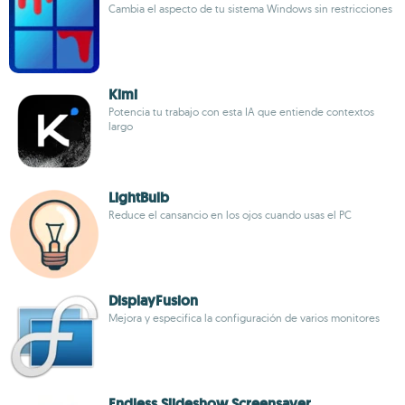
Cambia el aspecto de tu sistema Windows sin restricciones
Kimi
Potencia tu trabajo con esta IA que entiende contextos
largo
LightBulb
Reduce el cansancio en los ojos cuando usas el PC
DisplayFusion
Mejora y especifica la configuración de varios monitores
Endless Slideshow Screensaver