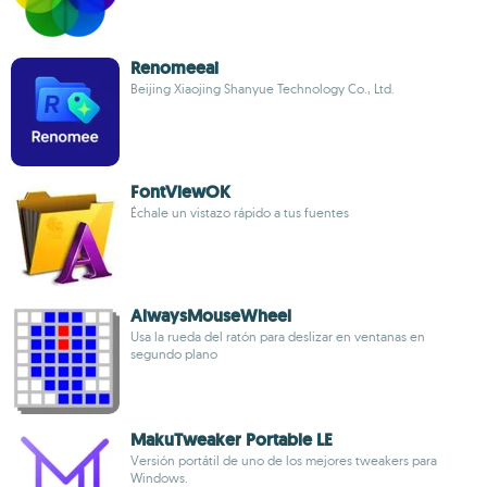
Renomeeai
Beijing Xiaojing Shanyue Technology Co., Ltd.
FontViewOK
Échale un vistazo rápido a tus fuentes
AlwaysMouseWheel
Usa la rueda del ratón para deslizar en ventanas en
segundo plano
MakuTweaker Portable LE
Versión portátil de uno de los mejores tweakers para
Windows.