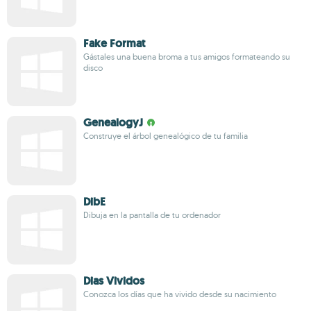
Fake Format
Gástales una buena broma a tus amigos formateando su
disco
GenealogyJ
Construye el árbol genealógico de tu familia
DibE
Dibuja en la pantalla de tu ordenador
Dias Vividos
Conozca los días que ha vivido desde su nacimiento