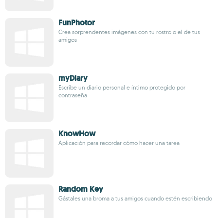
FunPhotor
Crea sorprendentes imágenes con tu rostro o el de tus
amigos
myDiary
Escribe un diario personal e íntimo protegido por
contraseña
KnowHow
Aplicación para recordar cómo hacer una tarea
Random Key
Gástales una broma a tus amigos cuando estén escribiendo