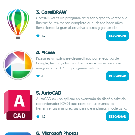
3. CorelDRAW
CorelDRAW es un programa de diseño gráfico vectorial e
ilustración realmente completo que, desde hace años,
lleva siendo la gran alternativa a otros gigantes del...
4.2
DESCARGAR
4. Picasa
Picasa es un software desarrollado por el equipo de
Google, Inc. cuya función básica es el visualizado de
imágenes en el PC. El programa rastrea...
4.5
DESCARGAR
5. AutoCAD
AutoCAD es una aplicación avanzada de diseño asistido
por ordenador (CAD) que pone en tus manos las
herramientas más precisas para crear planos, modelos y...
4.6
DESCARGAR
6. Microsoft Photos