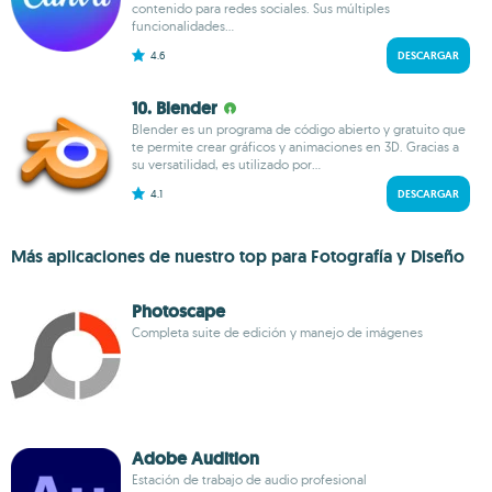
contenido para redes sociales. Sus múltiples
funcionalidades...
4.6
DESCARGAR
10. Blender
Blender es un programa de código abierto y gratuito que
te permite crear gráficos y animaciones en 3D. Gracias a
su versatilidad, es utilizado por...
4.1
DESCARGAR
Más aplicaciones de nuestro top para Fotografía y Diseño
Photoscape
Completa suite de edición y manejo de imágenes
Adobe Audition
Estación de trabajo de audio profesional