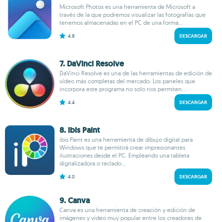
Microsoft Photos es una herramienta de Microsoft a
través de la que podremos visualizar las fotografías que
tenemos almacenadas en el PC de una forma...
4.9
DESCARGAR
7. DaVinci Resolve
DaVinci Resolve es una de las herramientas de edición de
vídeo más completas del mercado. Los paneles que
incorpora este programa no solo nos permiten...
4.4
DESCARGAR
8. ibis Paint
ibis Paint es una herramienta de dibujo digital para
Windows que te permitirá crear impresionantes
ilustraciones desde el PC. Empleando una tableta
digitalizadora o teclado...
4.0
DESCARGAR
9. Canva
Canva es una herramienta de creación y edición de
imágenes y vídeo muy popular entre los creadores de