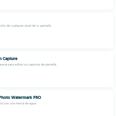
olor de cualquier píxel de tu pantalla
n Capture
ama para editar tus capturas de pantalla
Photo Watermark PRO
tos con una marca de agua