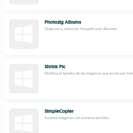
Photozig Albums
Organiza tu colección fotográfica en álbumes
Shrink Pic
Modifica el tamaño de las imágenes que envías por Inte
SimpleCopier
Escanea imágenes con extrema sencillez