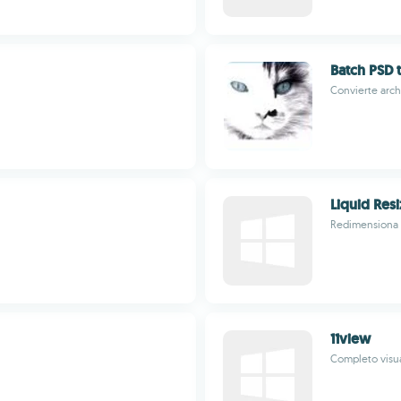
Batch PSD 
Convierte arch
Liquid Resi
Redimensiona t
11view
Completo visu