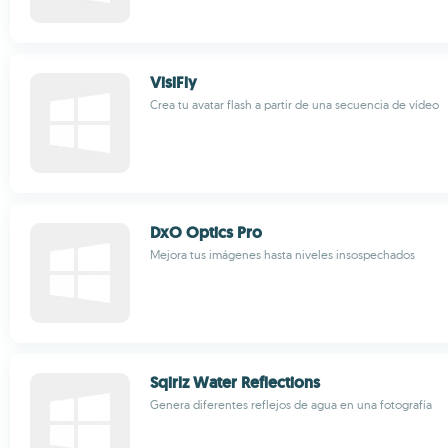
VisiFly
Crea tu avatar flash a partir de una secuencia de vídeo
DxO Optics Pro
Mejora tus imágenes hasta niveles insospechados
Sqirlz Water Reflections
Genera diferentes reflejos de agua en una fotografía