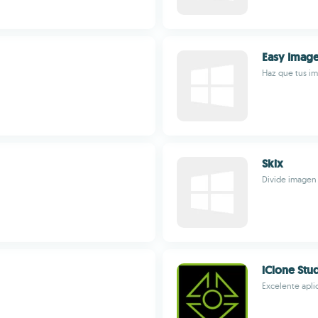
Easy Image
Haz que tus i
Skix
Divide imagen 
iClone Stu
Excelente apli