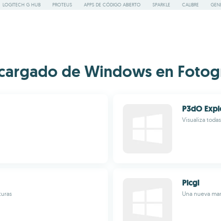
LOGITECH G HUB
PROTEUS
APPS DE CÓDIGO ABIERTO
SPARKLE
CALIBRE
GEN
cargado de Windows en Fotogra
P3dO Expl
Visualiza toda
Picgl
turas
Una nueva mane