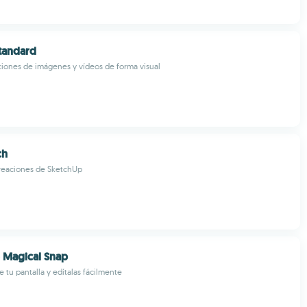
tandard
iones de imágenes y vídeos de forma visual
ch
creaciones de SketchUp
Magical Snap
 tu pantalla y edítalas fácilmente