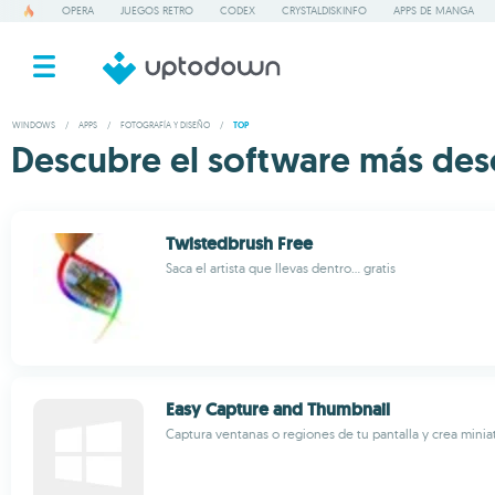
OPERA
JUEGOS RETRO
CODEX
CRYSTALDISKINFO
APPS DE MANGA
WINDOWS
/
APPS
/
FOTOGRAFÍA Y DISEÑO
/
TOP
Descubre el software más des
Twistedbrush Free
Saca el artista que llevas dentro... gratis
Easy Capture and Thumbnail
Captura ventanas o regiones de tu pantalla y crea minia