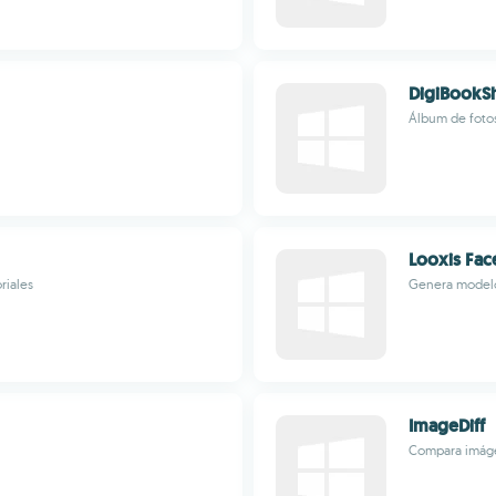
DigiBookSh
Álbum de fotos
Looxis Fa
riales
Genera modelo 
ImageDiff
Compara imágen