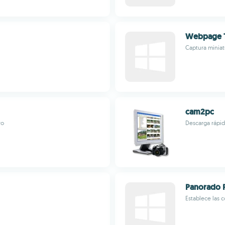
Webpage T
Captura miniat
cam2pc
ro
Descarga rápida
Panorado F
Establece las 