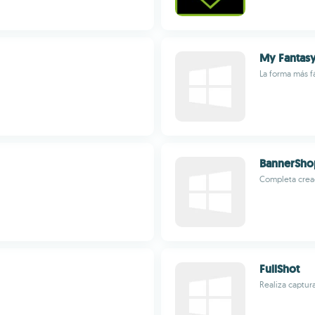
My Fantas
La forma más f
BannerSho
Completa crea
FullShot
Realiza captur