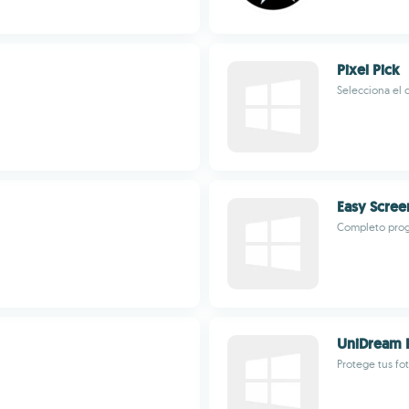
Pixel Pick
Selecciona el c
Easy Scree
Completo progr
UniDream 
Protege tus fo