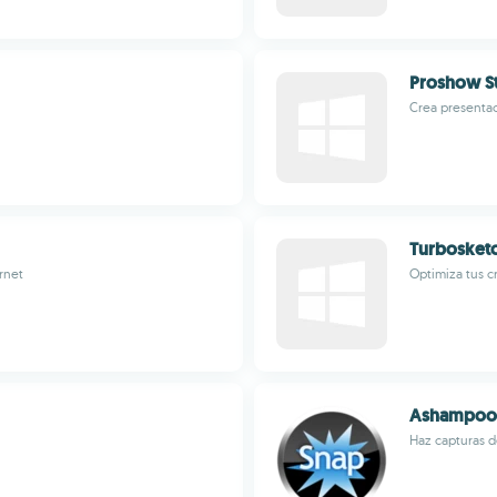
Proshow S
Crea presentac
Turbosket
rnet
Optimiza tus 
Ashampoo 
Haz capturas de