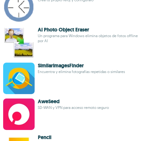
AI Photo Object Eraser
Un programa para Windows elimina objetos de fotos offline
por AI
SimilarImagesFinder
Encuentra y elimina fotografías repetidas o similares
AweSeed
SD-WAN y VPN para acceso remoto seguro
Pencil