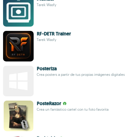
Tarek Wasfy
RF-DETR Trainer
Tarek Wasfy
Posteriza
Crea posters a partir de tus propias imágenes digitales
PosteRazor
Crea un fantástico cartel con tu foto favorita