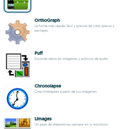
OrthoGraph
La forma más rápida, fácil y precisa de crear planos y
peritajes
Puff
Esconde datos en imágenes y archivos de audio
Chronolapse
Crea timelapses a partir de tus imágenes
Limages
Un pase de diapositivas siempre en tu escritorio