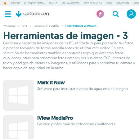
CAPCUT
CHATBOTS CON IA
MANUS
MALWAREBYTES
APPS DE MANGA
ANKI
URBAN VPN
APPS
WINDOWS
/
APPS
/
FOTOGRAFÍA Y DISEÑO
/
HERRAMIENTAS DE IMAGEN
Herramientas de imagen - 3
Gestiona y organiza las imágenes de tu PC, utiliza la IA para potenciar tus fotos
o procesa formatos de forma sencilla antes de utilizar otro editor. En esta
selección de herramientas también encontrarás apps que detectan fotos
duplicadas, otras para renombrar lotes enteros por sus datos EXIF, lectores de
texto y códigos de barras en imágenes, o utilidades para sincronizar tu cámara y
hacer copia de seguridad en la nube.
Mark It Now
Software para incrustar marcas de agua en una imagen
iView MediaPro
Gestión profesional de colecciones multimedia