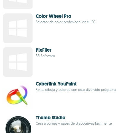
Color Wheel Pro
Selector de color profesional en tu PC
PixFiler
BR Software
Cyberlink YouPaint
Pinta, dibuja y colorea con este divertido programa
Thumb Studio
Crea álbumes y pases de diapositivas fácilmente