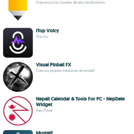
Crea anuncios visuales de alto rendimiento
iTop Voicy
iTop Inc
Visual Pinball FX
Crea tus propias máquinas de pinball
Nepali Calendar & Tools For PC - NepDate
Widget
Raju Prasai
Mustatil