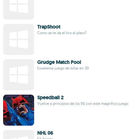
TrapShoot
Como se te da el tiro al plato?
Grudge Match Pool
Excelente juego de billar en 3D
Speedball 2
Vuelve a principios de los 90 con este magnífico juego
NHL 06
EA Sports