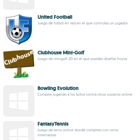
United Football
Juego de fútbol en red en el que controlas un jugador
Clubhouse Mini-Golf
Juego de minigolf 2D en el que puedes diseñar hoyos
Bowling Evolution
Compite jugando a los bolos contra otros usuarios online
FantasyTennis
Juego de tenis online donde compites con otros
internautas