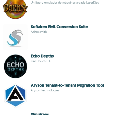
Un ligero emulador de máquinas arcade LaserDisc
Softaken EML Conversion Suite
Adam smith
Echo Depths
One Touch LLC
Aryson Tenant-to-Tenant Migration Tool
Aryson Technologies
Simutrans