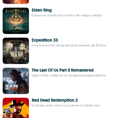
Elden Ring
Explora un mundo oscuro lleno de magia y peligro
Expedition 33
Evita la extinción de las personas mayores de 33 años
The Last Of Us Part II Remastered
Sigue a Ellie y Abby en su venganza postapocalíptica
Red Dead Redemption 2
El salvaje oeste como nunca antes lo habías visto