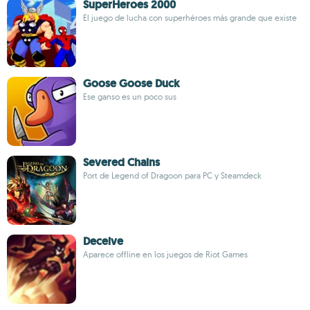
SuperHeroes 2000
El juego de lucha con superhéroes más grande que existe
Goose Goose Duck
Ese ganso es un poco sus
Severed Chains
Port de Legend of Dragoon para PC y Steamdeck
Deceive
Aparece offline en los juegos de Riot Games