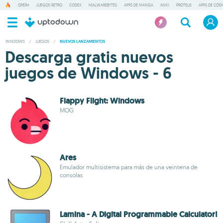
OPERA
JUEGOS RETRO
CODEX
MALWAREBYTES
APPS DE MANGA
ANKI
PROTEUS
APPS DE CÓD
WINDOWS
/
JUEGOS
/
NUEVOS LANZAMIENTOS
Descarga gratis nuevos
juegos de Windows - 6
Flappy Flight: Windows
MOG
Ares
Emulador multisistema para más de una veintena de
consolas
Lamina - A Digital Programmable Calculator!