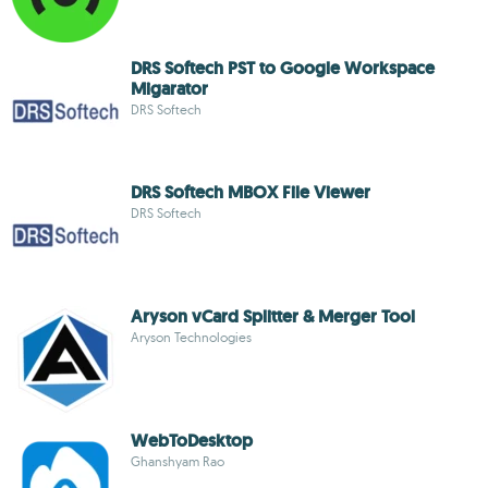
DRS Softech PST to Google Workspace
Migarator
DRS Softech
DRS Softech MBOX File Viewer
DRS Softech
Aryson vCard Splitter & Merger Tool
Aryson Technologies
WebToDesktop
Ghanshyam Rao