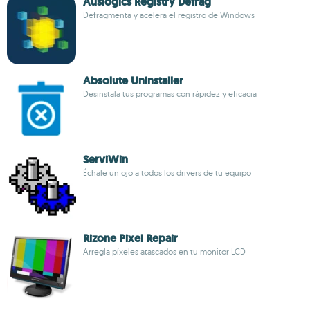
Auslogics Registry Defrag
Defragmenta y acelera el registro de Windows
Absolute Uninstaller
Desinstala tus programas con rápidez y eficacia
ServiWin
Échale un ojo a todos los drivers de tu equipo
Rizone Pixel Repair
Arregla píxeles atascados en tu monitor LCD