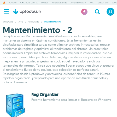
CAPCUT
CHATBOTS CON IA
MANUS
MALWAREBYTES
APPS DE MANGA
ANKI
URBAN VPN
APPS
WINDOWS
/
APPS
/
UTILIDADES
/
MANTENIMIENTO
Mantenimiento - 2
Las aplicaciones Mantenimiento para Windows son indispensables para
mantener tu sistema en óptimas condiciones. Estas herramientas están
diseñadas para simplificar tareas como eliminar archivos innecesarios, reparar
problemas de registro y optimizar el rendimiento del sistema. Un caso típico
podría implicar limpiar los archivos temporales, mejorar la velocidad de inicio o
incluso recuperar datos perdidos. Además, algunas de estas opciones ofrecen
mejoras en la privacidad al gestionar cookies del navegador y archivos
temporales de Internet. Ya sea que necesites liberar espacio en disco o asegurar
el rendimiento fluido de tu equipo, esta selección es perfecta para ti.
Descárgalas desde Uptodown y aprovecha los beneficios de tener un PC más
rápido y organizado. ¿Preparado para una operación más fluida? Pruébalas y
nota la diferencia.
Reg Organizer
Potente herramienta para limpiar el Registro de Windows