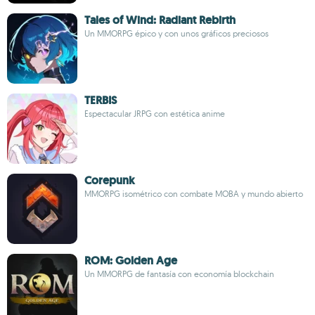
Tales of Wind: Radiant Rebirth
Un MMORPG épico y con unos gráficos preciosos
TERBIS
Espectacular JRPG con estética anime
Corepunk
MMORPG isométrico con combate MOBA y mundo abierto
ROM: Golden Age
Un MMORPG de fantasía con economía blockchain