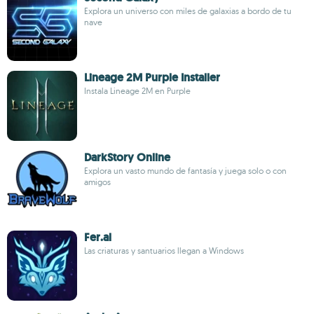
Explora un universo con miles de galaxias a bordo de tu
nave
Lineage 2M Purple Installer
Instala Lineage 2M en Purple
DarkStory Online
Explora un vasto mundo de fantasía y juega solo o con
amigos
Fer.al
Las criaturas y santuarios llegan a Windows