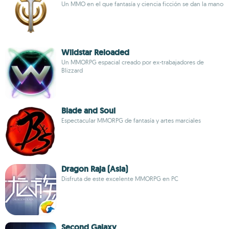
Un MMO en el que fantasía y ciencia ficción se dan la mano
Wildstar Reloaded
Un MMORPG espacial creado por ex-trabajadores de
Blizzard
Blade and Soul
Espectacular MMORPG de fantasía y artes marciales
Dragon Raja (Asia)
Disfruta de este excelente MMORPG en PC
Second Galaxy