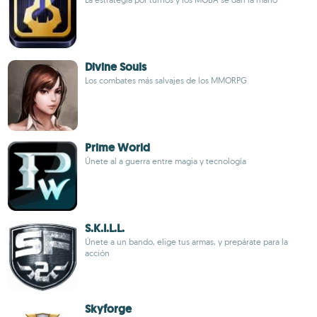
Divine Souls
Los combates más salvajes de los MMORPG
Prime World
Únete al a guerra entre magia y tecnología
S.K.I.L.L.
Únete a un bando, elige tus armas, y prepárate para la
acción
Skyforge