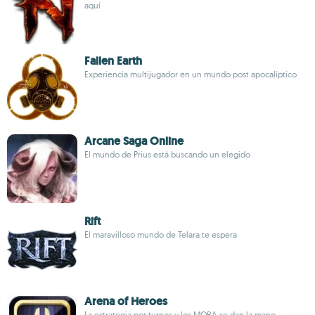
aquí
Fallen Earth
Experiencia multijugador en un mundo post apocalíptico
Arcane Saga Online
El mundo de Prius está buscando un elegido
Rift
El maravilloso mundo de Telara te espera
Arena of Heroes
La estrategia por turnos y los MOBA se dan la mano