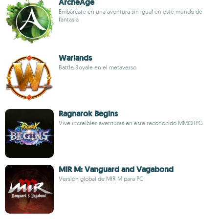
ArcheAge
Embárcate en una aventura sin igual en este mundo de
fantasía
Warlands
Battle Royale en el metaverso
Ragnarok Begins
Vive increíbles aventuras en este reconocido MMORPG
MIR M: Vanguard and Vagabond
Versión global de MIR M para PC