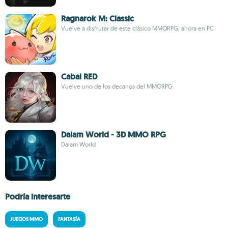
Ragnarok M: Classic
Vuelve a disfrutar de este clásico MMORPG, ahora en PC
Cabal RED
Vuelve uno de los decanos del MMORPG
Dalam World - 3D MMO RPG
Dalam World
Podría interesarte
JUEGOS MMO
FANTASÍA