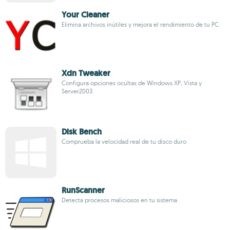
Your Cleaner
Elimina archivos inútiles y mejora el rendimiento de tu PC
Xdn Tweaker
Configura opciones ocultas de Windows XP, Vista y
Server2003
Disk Bench
Comprueba la velocidad real de tu disco duro
RunScanner
Detecta procesos maliciosos en tu sistema