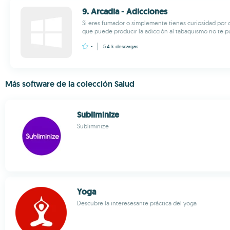
9. Arcadia - Adicciones
Si eres fumador o simplemente tienes curiosidad por 
que puede producir la adicción al tabaquismo no te pu
-
5.4 k
descargas
Más software de la colección Salud
Subliminize
Subliminize
Yoga
Descubre la interesesante práctica del yoga