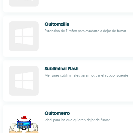
Quitomzilla
Extensión de Firefox para ayudarte a dejar de fumar
Subliminal Flash
Mensajes subliminales para motivar el subconsciente
Quitometro
Ideal para los que quieren dejar de fumar