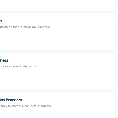
r
ución en los ejercicios del gimnasio
ness
t sobre tu estado de forma
ns Practicer
rebro y la memoria con este programa