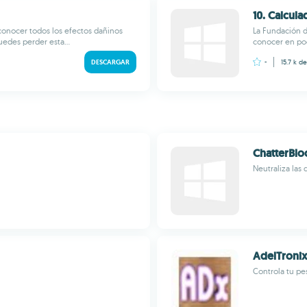
10. Calcul
conocer todos los efectos dañinos
La Fundación d
edes perder esta...
conocer en poco
DESCARGAR
-
15.7 k
de
ChatterBlo
Neutraliza las
AdelTroni
Controla tu pe