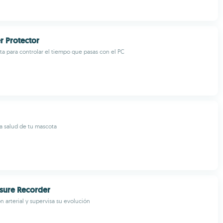
r Protector
a para controlar el tiempo que pasas con el PC
la salud de tu mascota
sure Recorder
n arterial y supervisa su evolución