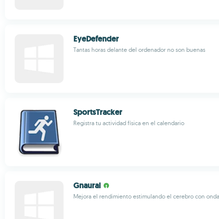
EyeDefender
Tantas horas delante del ordenador no son buenas
SportsTracker
Registra tu actividad física en el calendario
Gnaural
Mejora el rendimiento estimulando el cerebro con ond