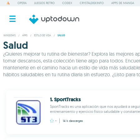
OPERA
JUEGOS RETRO
CODEX
CRYSTALDISKINFO
APPS DE MANGA
WINDOWS
/
APPS
/
ESTILO DE VIDA
/
SALUD
Salud
¿Quieres mejorar tu rutina de bienestar? Explora las mejores 
tomar descansos, esta colección tiene algo para todos. Encuent
mantenerte en el camino hacia un estilo de vida más saludable
hábitos saludables en tu rutina diaria sin esfuerzo. ¿Listo p
1. SportTracks
SportTracks es una aplicación que nos ayudará a segu
entrenamiento y ejercicio físico saludable y constante
-
14 k
descargas