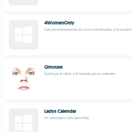
4WomenOnly
Calcula exactamente los ciclos menstruales y la ovulaci
Qmouse
Sustituye el ratón y el teclado por tu webcam
Ladys Calendar
Un calendario sólo para ellas