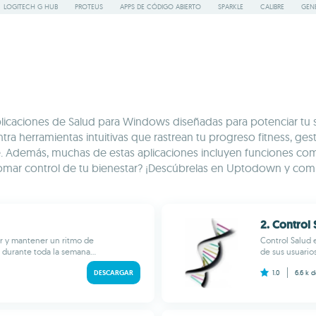
LOGITECH G HUB
PROTEUS
APPS DE CÓDIGO ABIERTO
SPARKLE
CALIBRE
GEN
aplicaciones de Salud para Windows diseñadas para potenciar tu 
ra herramientas intuitivas que rastrean tu progreso fitness, ges
. Además, muchas de estas aplicaciones incluyen funciones como a
ara tomar control de tu bienestar? ¡Descúbrelas en Uptodown y c
2. Control 
ir y mantener un ritmo de
Control Salud 
 durante toda la semana...
de sus usuarios
DESCARGAR
1.0
6.6 k
d