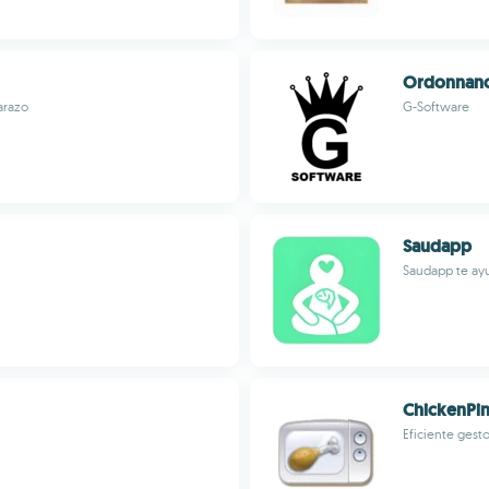
Ordonnan
arazo
G-Software
Saudapp
Saudapp te ayu
ChickenPi
Eficiente gesto