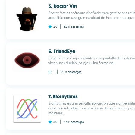
3. Doctor Vet
Doctor Vet es software diseñado para gestionar tu clí
accesible con una gran cantidad de herramientas que te 
2.0
6.8 k
descargas
5. FriendEye
Estar mucho tiempo delante de la pantalla del ordena
vista y nos duelan los ojos. Una forma de...
-
12.1 k
descargas
7. Biorhythms
Biorhythms es una sencilla aplicación que nos permitir
debemos introducir nuestra fecha de nacimiento y e
mostrará...
3.0
2.3 k
descargas