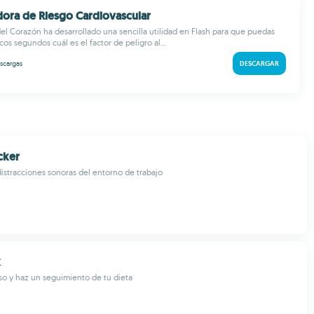
adora de Riesgo Cardiovascular
el Corazón ha desarrollado una sencilla utilidad en Flash para que puedas
s segundos cuál es el factor de peligro al...
scargas
DESCARGAR
cker
 distracciones sonoras del entorno de trabajo
x
so y haz un seguimiento de tu dieta