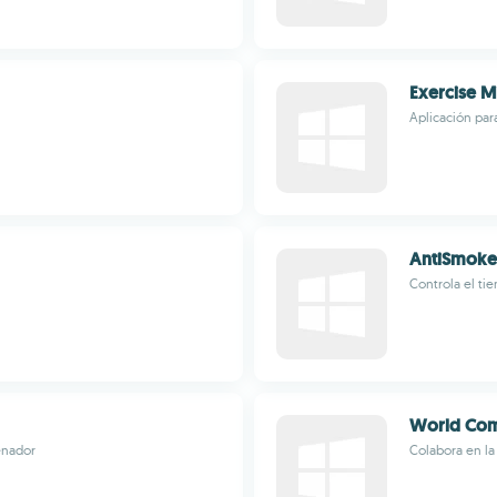
Exercise M
Aplicación para
AntiSmoke
Controla el ti
World Com
enador
Colabora en la