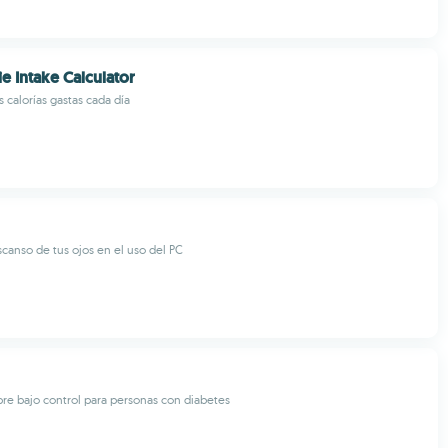
ie Intake Calculator
 calorías gastas cada día
scanso de tus ojos en el uso del PC
pre bajo control para personas con diabetes