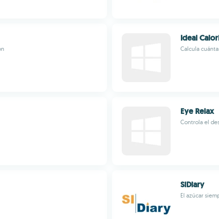
Ideal Calor
ón
Calcula cuántas
Eye Relax
Controla el de
SiDiary
El azúcar siem