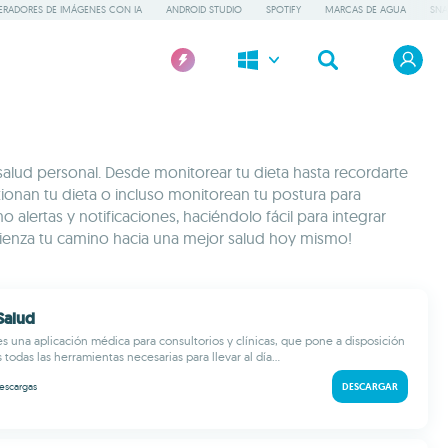
ERADORES DE IMÁGENES CON IA
ANDROID STUDIO
SPOTIFY
MARCAS DE AGUA
SNA
salud personal. Desde monitorear tu dieta hasta recordarte
tionan tu dieta o incluso monitorean tu postura para
lertas y notificaciones, haciéndolo fácil para integrar
omienza tu camino hacia una mejor salud hoy mismo!
Salud
es una aplicación médica para consultorios y clínicas, que pone a disposición
 todas las herramientas necesarias para llevar al día...
escargas
DESCARGAR