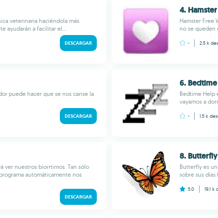
4. Hamste
nica veterinaria haciéndola más
Hamster Free 
ayudarán a facilitar el...
no se queden e
DESCARGAR
-
2.5 k
des
6. Bedtime
dor puede hacer que se nos canse la
Bedtime Help e
vayamos a dorm
DESCARGAR
-
1.5 k
des
8. Butterfly
á ver nuestros biorrtimos. Tan sólo
Butterfly es u
l programa automáticamente nos
sobre sus días
5.0
19.1 k
DESCARGAR