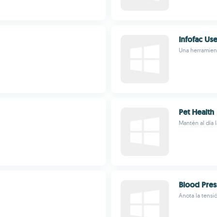
Infofac Use
Una herramient
Pet Health
Mantén al día 
Blood Pres
Anota la tensió