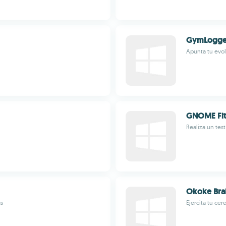
GymLogge
Apunta tu evol
GNOME Fit
Realiza un tes
Okoke Brai
as
Ejercita tu ce