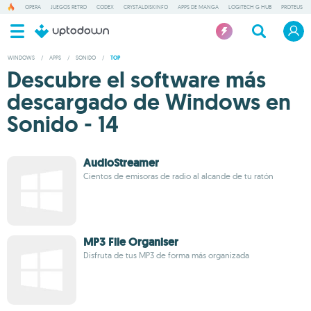
OPERA
JUEGOS RETRO
CODEX
CRYSTALDISKINFO
APPS DE MANGA
LOGITECH G HUB
PROTEUS
WINDOWS
/
APPS
/
SONIDO
/
TOP
Descubre el software más
descargado de Windows en
Sonido - 14
AudioStreamer
Cientos de emisoras de radio al alcande de tu ratón
MP3 File Organiser
Disfruta de tus MP3 de forma más organizada